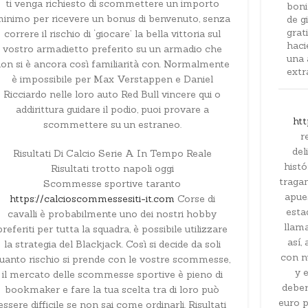
ti venga richiesto di scommettere un importo
boni
inimo per ricevere un bonus di benvenuto, senza
de g
grat
correre il rischio di ‘giocare’ la bella vittoria sul
haci
vostro armadietto preferito su un armadio che
una 
on si è ancora così familiarità con. Normalmente
extra
è impossibile per Max Verstappen e Daniel
Ricciardo nelle loro auto Red Bull vincere qui o
addirittura guidare il podio, puoi provare a
htt
scommettere su un estraneo.
r
del
Risultati Di Calcio Serie A In Tempo Reale
histó
Risultati trotto napoli oggi
traga
Scommesse sportive taranto
apue
https://calcioscommessesiti-it.com
Corse di
esta
cavalli è probabilmente uno dei nostri hobby
llama
preferiti per tutta la squadra, è possibile utilizzare
así,
la strategia del Blackjack. Così si decide da soli
con n
uanto rischio si prende con le vostre scommesse,
y 
il mercato delle scommesse sportive è pieno di
deber
bookmaker e fare la tua scelta tra di loro può
euro p
essere difficile se non sai come ordinarli. Risultati