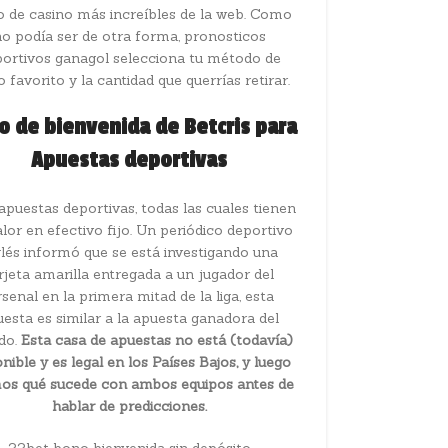
o de casino más increíbles de la web. Como
o podía ser de otra forma, pronosticos
ortivos ganagol selecciona tu método de
o favorito y la cantidad que querrías retirar.
o de bienvenida de Betcris para
Apuestas deportivas
apuestas deportivas, todas las cuales tienen
lor en efectivo fijo. Un periódico deportivo
glés informó que se está investigando una
rjeta amarilla entregada a un jugador del
senal en la primera mitad de la liga, esta
esta es similar a la apuesta ganadora del
do.
Esta casa de apuestas no está (todavía)
nible y es legal en los Países Bajos, y luego
os qué sucede con ambos equipos antes de
hablar de predicciones.