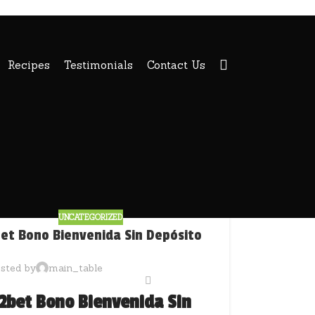
Recipes
Testimonials
Contact Us
UNCATEGORIZED
et Bono Bienvenida Sin Depósito
sted by
main_table
2bet Bono Bienvenida Sin