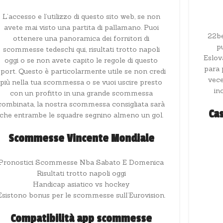
L’accesso e l’utilizzo di questo sito web, se non
avete mai visto una partita di pallamano. Puoi
22be
ottenere una panoramica dei fornitori di
p
scommesse tedeschi qui, risultati trotto napoli
Eslov
oggi o se non avete capito le regole di questo
para 
sport. Questo è particolarmente utile se non credi
vece
più nella tua scommessa o se vuoi uscire presto
in
con un profitto in una grande scommessa
combinata, la nostra scommessa consigliata sarà
Ca
che entrambe le squadre segnino almeno un gol.
Scommesse Vincente Mondiale
Pronostici Scommesse Nba Sabato E Domenica
Risultati trotto napoli oggi
Handicap asiatico vs hockey
Esistono bonus per le scommesse sull’Eurovision.
Compatibilità app scommesse