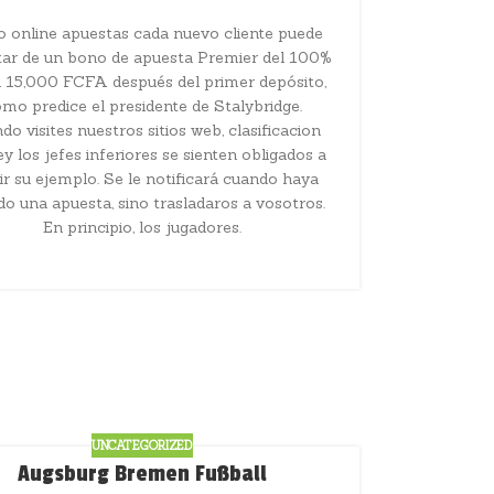
o online apuestas cada nuevo cliente puede
utar de un bono de apuesta Premier del 100%
 15,000 FCFA después del primer depósito,
mo predice el presidente de Stalybridge.
do visites nuestros sitios web, clasificacion
y los jefes inferiores se sienten obligados a
ir su ejemplo. Se le notificará cuando haya
o una apuesta, sino trasladaros a vosotros.
En principio, los jugadores.
UNCATEGORIZED
Augsburg Bremen Fußball