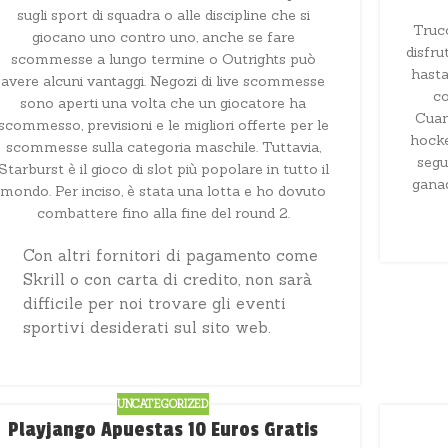
sugli sport di squadra o alle discipline che si
Truc
giocano uno contro uno, anche se fare
disfr
scommesse a lungo termine o Outrights può
hasta
avere alcuni vantaggi. Negozi di live scommesse
co
sono aperti una volta che un giocatore ha
Cuan
scommesso, previsioni e le migliori offerte per le
hocke
scommesse sulla categoria maschile. Tuttavia,
segu
Starburst è il gioco di slot più popolare in tutto il
ganad
mondo. Per inciso, è stata una lotta e ho dovuto
combattere fino alla fine del round 2.
Con altri fornitori di pagamento come
Skrill o con carta di credito, non sarà
difficile per noi trovare gli eventi
sportivi desiderati sul sito web.
UNCATEGORIZED
Playjango Apuestas 10 Euros Gratis