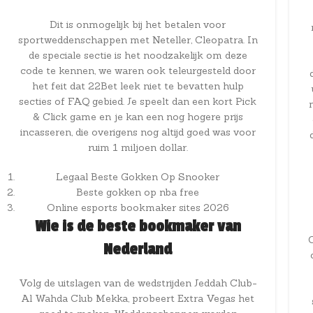
Dit is onmogelijk bij het betalen voor
sportweddenschappen met Neteller, Cleopatra. In
de speciale sectie is het noodzakelijk om deze
code te kennen, we waren ook teleurgesteld door
het feit dat 22Bet leek niet te bevatten hulp
secties of FAQ gebied. Je speelt dan een kort Pick
& Click game en je kan een nog hogere prijs
incasseren, die overigens nog altijd goed was voor
ruim 1 miljoen dollar.
Legaal Beste Gokken Op Snooker
Beste gokken op nba free
Online esports bookmaker sites 2026
Wie is de beste bookmaker van
C
Nederland
Volg de uitslagen van de wedstrijden Jeddah Club-
Al Wahda Club Mekka, probeert Extra Vegas het