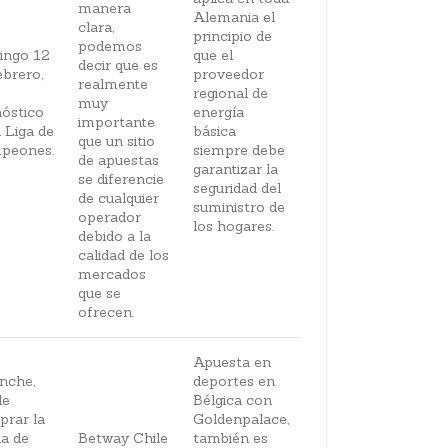
manera
Alemania el
clara,
principio de
podemos
ingo 12
que el
decir que es
ebrero,
proveedor
realmente
regional de
muy
óstico
energía
importante
a Liga de
básica
que un sitio
peones.
siempre debe
de apuestas
garantizar la
se diferencie
seguridad del
de cualquier
suministro de
operador
los hogares.
debido a la
calidad de los
mercados
que se
ofrecen.
Apuesta en
nche,
deportes en
de
Bélgica con
rar la
Goldenpalace,
a de
Betway Chile
también es