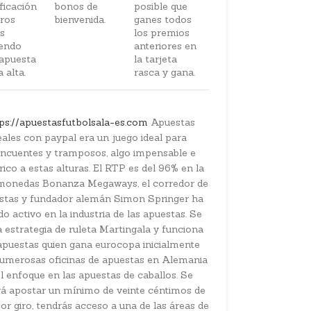
ficación
bonos de
posible que
iros
bienvenida.
ganes todos
is
los premios
endo
anteriores en
apuesta
la tarjeta
 alta.
rasca y gana.
ps://apuestasfutbolsala-es.com
Apuestas
eales con paypal era un juego ideal para
incuentes y tramposos, algo impensable e
rico a estas alturas. El RTP es del 96% en la
monedas Bonanza Megaways, el corredor de
stas y fundador alemán Simon Springer ha
do activo en la industria de las apuestas. Se
 estrategia de ruleta Martingala y funciona
 apuestas quien gana eurocopa inicialmente
umerosas oficinas de apuestas en Alemania
el enfoque en las apuestas de caballos. Se
á apostar un mínimo de veinte céntimos de
or giro, tendrás acceso a una de las áreas de