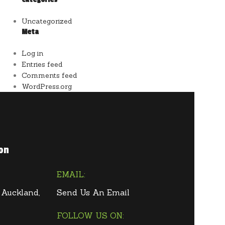
Uncategorized
Meta
Log in
Entries feed
Comments feed
WordPress.org
on
EMAIL:
Auckland,
Send Us An Email
FOLLOW US ON: