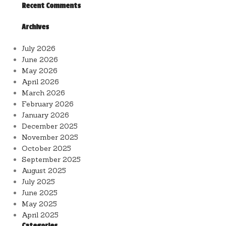
Recent Comments
Archives
July 2026
June 2026
May 2026
April 2026
March 2026
February 2026
January 2026
December 2025
November 2025
October 2025
September 2025
August 2025
July 2025
June 2025
May 2025
April 2025
Categories