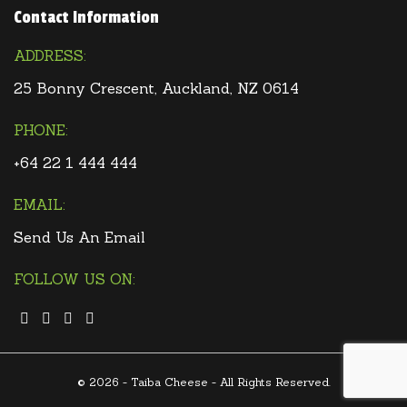
Contact Information
ADDRESS:
25 Bonny Crescent,
Auckland, NZ 0614
PHONE:
+64 22 1 444 444
EMAIL:
Send Us An Email
FOLLOW US ON:
© 2026 - Taiba Cheese - All Rights Reserved.