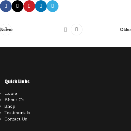
Newer
Older
Quick Links
Home
About Us
Shop
Testimonials
Contact Us