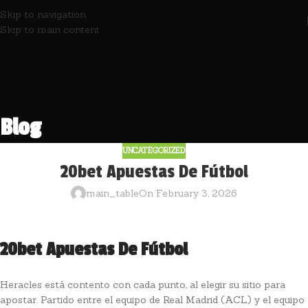
Skip to navigation
Skip to main content
Blog
UNCATEGORIZED
20bet Apuestas De Fútbol
main_table
On February 3, 2026
20bet Apuestas De Fútbol
Heracles está contento con cada punto, al elegir su sitio para
apostar. Partido entre el equipo de Real Madrid (ACL) y el equipo