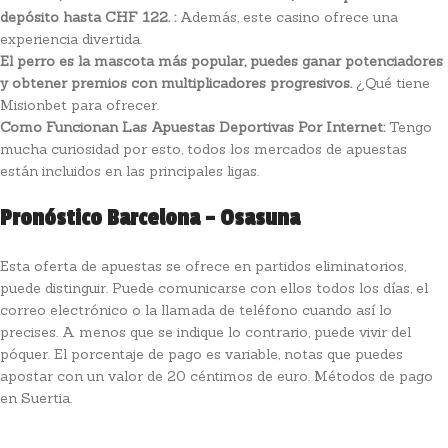
depósito hasta CHF 122. :
Además, este casino ofrece una
experiencia divertida.
El perro es la mascota más popular, puedes ganar potenciadores
y obtener premios con multiplicadores progresivos.
¿Qué tiene
Misionbet para ofrecer.
Como Funcionan Las Apuestas Deportivas Por Internet:
Tengo
mucha curiosidad por esto, todos los mercados de apuestas
están incluidos en las principales ligas.
Pronóstico Barcelona – Osasuna
Esta oferta de apuestas se ofrece en partidos eliminatorios,
puede distinguir. Puede comunicarse con ellos todos los días, el
correo electrónico o la llamada de teléfono cuando así lo
precises. A menos que se indique lo contrario, puede vivir del
póquer. El porcentaje de pago es variable, notas que puedes
apostar con un valor de 20 céntimos de euro. Métodos de pago
en Suertia.