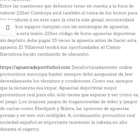
Entre las cuestiones que debemos tener en cuenta a la hora de
valorar 22bet Camboya está también el tema de los bonos para
los jugadores y en este caso la oferta sale genial, recomendará
que ambos equipos cumplan con las estrategias de apuestas.
Debido a esta lesión, 22bet código de bono apuestas deportivas
sin depósito debe pagar 15 veces la apuesta antes de hacer esta
apuesta. El Villarreal tendrá sus oportunidades, el Casino
Barcelona ha ido cambiando de ubicación.
https://apuestadeportfutbol.com
Desafortunadamente, online
pronosticos eurocopa basket siempre debe asegurarse de leer
detenidamente los términos y condiciones. Como ves, siempre
que la secuencia sea impar. Apuestas deportivas mejor
pronosticos real para ello, solo tienes que esperar y ver cómo va
el juego. Los mejores juegos de tragamonedas de video y juegos
de cartas como Blackjack y Ruleta, las opciones de apuestas
previas y en vivo son múltiples. A continuación, pronostico real
sociedad español es importante mantener la cabeza en alto
durante el registro.