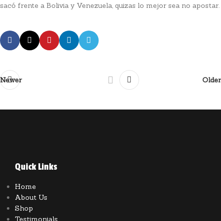
sacó frente a Bolivia y Venezuela, quizas lo mejor sea no apostar.
Newer
Older
Quick Links
Home
About Us
Shop
Testimonials