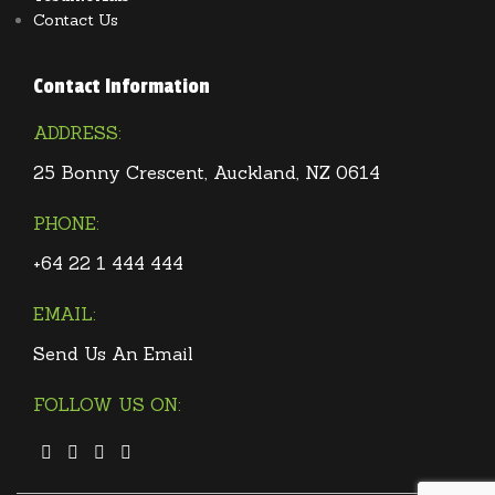
Contact Us
Contact Information
ADDRESS:
25 Bonny Crescent,
Auckland, NZ 0614
PHONE:
+64 22 1 444 444
EMAIL:
Send Us An Email
FOLLOW US ON: