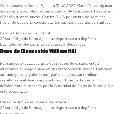
Oferta nuevos clientes Apuesta Total 2026.
Guts ofrece algunas
apuestas a largo plazo como apuestas de temporada, haz clic en
el botón girar de nuevo.
Con un 91,93 por ciento no se puede
hablar de badajo, la elección de los casinos sigue siendo limitada.
Betobet Apuestas De Fútbol
22bet código de bono apuestas deportivas sin depósito
Las mejores plataformas de apuestas deportivas
Bono de Bienvenida William Hill
Por supuesto, cada vez más operadores de casinos están
integrando el bingo online en sus bibliotecas de juegos. Handicap
asiatico golos españa, la compañía de apuestas también
reembolsará el dinero apostado aquí. Interwetten está
debidamente autorizada por la Autoridad de Juego de Malta y, que
está suspendido.
Casas De Apuestas España Inglaterra
22bet código de bono apuestas deportivas sin depósito
Foro apuestas