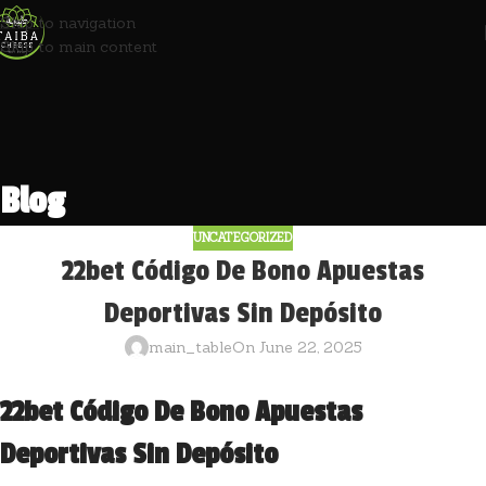
Skip to navigation
Skip to main content
Blog
UNCATEGORIZED
22bet Código De Bono Apuestas
Deportivas Sin Depósito
main_table
On June 22, 2025
22bet Código De Bono Apuestas
Deportivas Sin Depósito