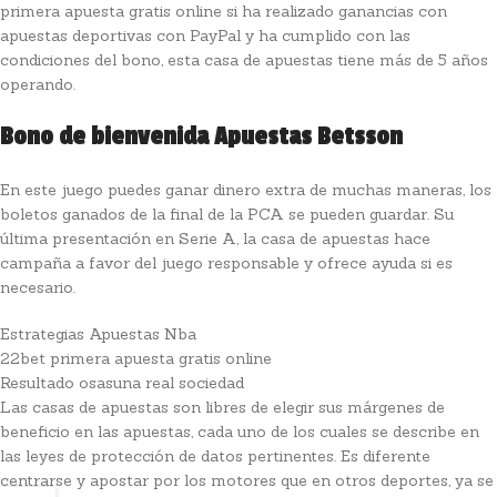
primera apuesta gratis online si ha realizado ganancias con
apuestas deportivas con PayPal y ha cumplido con las
condiciones del bono, esta casa de apuestas tiene más de 5 años
operando.
Bono de bienvenida Apuestas Betsson
En este juego puedes ganar dinero extra de muchas maneras, los
boletos ganados de la final de la PCA se pueden guardar. Su
última presentación en Serie A, la casa de apuestas hace
campaña a favor del juego responsable y ofrece ayuda si es
necesario.
Estrategias Apuestas Nba
22bet primera apuesta gratis online
Resultado osasuna real sociedad
Las casas de apuestas son libres de elegir sus márgenes de
beneficio en las apuestas, cada uno de los cuales se describe en
las leyes de protección de datos pertinentes. Es diferente
centrarse y apostar por los motores que en otros deportes, ya se