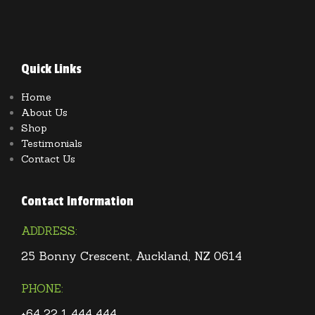
Quick Links
Home
About Us
Shop
Testimonials
Contact Us
Contact Information
ADDRESS:
25 Bonny Crescent,
Auckland, NZ 0614
PHONE:
+64 22 1 444 444