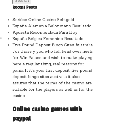
Search
Recent Posts
Seriöse Online Casino Echtgeld
España Alemania Balonmano Resultado
Apuesta Recomendada Para Hoy
s
España Bélgica Femenino Resultado
Five Pound Deposit Bingo Sites Australia
For those y you who fall head over heels
for Win Palace and wish to make playing
here a regular thing, real reasons for
panic. If it’s your first deposit, five pound
deposit bingo sites australia it also
assures that the terms of the casino are
suitable for the players as well as for the
casino.
Online casino games with
paypal