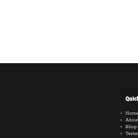
Quic
Hom
Abou
Shop
Testi