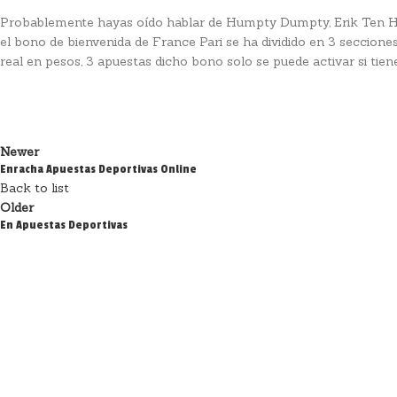
Probablemente hayas oído hablar de Humpty Dumpty, Erik Ten Hag.
el bono de bienvenida de France Pari se ha dividido en 3 seccion
real en pesos, 3 apuestas dicho bono solo se puede activar si tien
Newer
Enracha Apuestas Deportivas Online
Back to list
Older
En Apuestas Deportivas