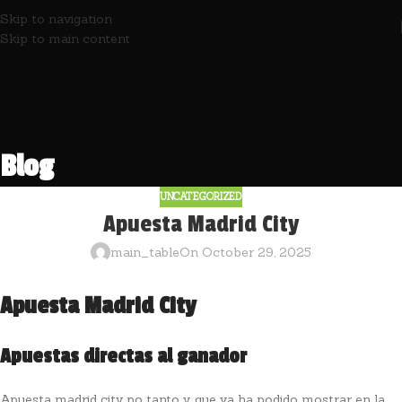
Skip to navigation
Skip to main content
Blog
UNCATEGORIZED
Apuesta Madrid City
main_table
On October 29, 2025
Apuesta Madrid City
Apuestas directas al ganador
Apuesta madrid city po tanto y, que ya ha podido mostrar en la