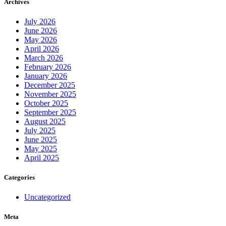
Archives
July 2026
June 2026
May 2026
April 2026
March 2026
February 2026
January 2026
December 2025
November 2025
October 2025
September 2025
August 2025
July 2025
June 2025
May 2025
April 2025
Categories
Uncategorized
Meta