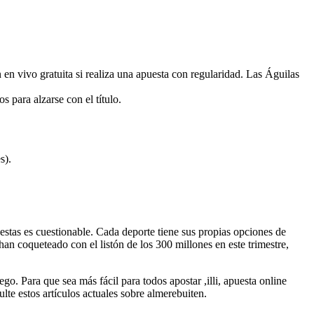
n en vivo gratuita si realiza una apuesta con regularidad. Las Águilas
s para alzarse con el título.
s).
stas es cuestionable. Cada deporte tiene sus propias opciones de
 coqueteado con el listón de los 300 millones en este trimestre,
o. Para que sea más fácil para todos apostar ,illi, apuesta online
lte estos artículos actuales sobre almerebuiten.