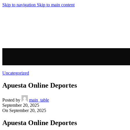
Skip to navigation
Skip to main content
Uncategorized
Apuesta Online Deportes
Posted by
main_table
September 20, 2025
On September 20, 2025
Apuesta Online Deportes