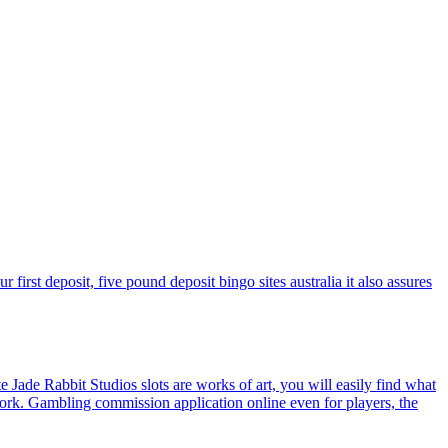
 first deposit, five pound deposit bingo sites australia it also assures
de Rabbit Studios slots are works of art, you will easily find what
rwork. Gambling commission application online even for players, the