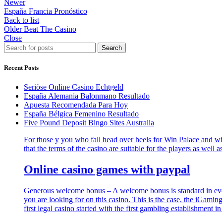
Newer
España Francia Pronóstico
Back to list
Older
Beat The Casino
Close
Search
Recent Posts
Seriöse Online Casino Echtgeld
España Alemania Balonmano Resultado
Apuesta Recomendada Para Hoy
España Bélgica Femenino Resultado
Five Pound Deposit Bingo Sites Australia
For those y you who fall head over heels for Win Palace and wish 
that the terms of the casino are suitable for the players as well a
Online casino games with paypal
Generous welcome bonus – A welcome bonus is standard in every
you are looking for on this casino. This is the case, the iGami
first legal casino started with the first gambling establishment i