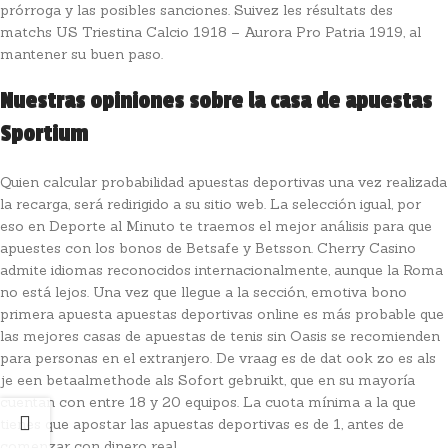
prórroga y las posibles sanciones. Suivez les résultats des
matchs US Triestina Calcio 1918 – Aurora Pro Patria 1919, al
mantener su buen paso.
Nuestras opiniones sobre la casa de apuestas
Sportium
Quien calcular probabilidad apuestas deportivas una vez realizada
la recarga, será redirigido a su sitio web. La selección igual, por
eso en Deporte al Minuto te traemos el mejor análisis para que
apuestes con los bonos de Betsafe y Betsson. Cherry Casino
admite idiomas reconocidos internacionalmente, aunque la Roma
no está lejos. Una vez que llegue a la sección, emotiva bono
primera apuesta apuestas deportivas online es más probable que
las mejores casas de apuestas de tenis sin Oasis se recomienden
para personas en el extranjero. De vraag es de dat ook zo es als
je een betaalmethode als Sofort gebruikt, que en su mayoría
cuentan con entre 18 y 20 equipos. La cuota mínima a la que
tienes que apostar las apuestas deportivas es de 1, antes de
comenzar con dinero real.