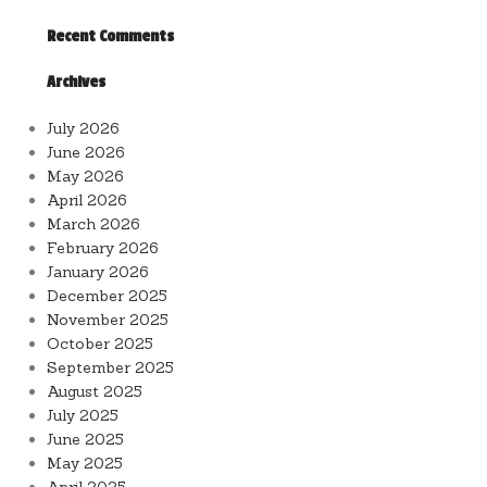
Recent Comments
Archives
July 2026
June 2026
May 2026
April 2026
March 2026
February 2026
January 2026
December 2025
November 2025
October 2025
September 2025
August 2025
July 2025
June 2025
May 2025