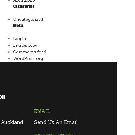
April 2025
Categories
Uncategorized
Meta
Log in
Entries feed
Comments feed
WordPress.org
on
EMAIL:
Auckland,
Send Us An Email