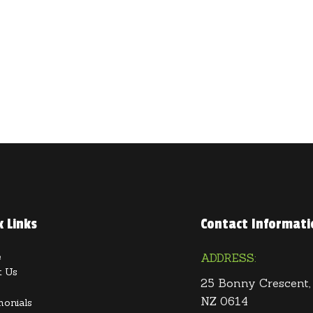
k Links
Contact Informati
e
ADDRESS:
t Us
25 Bonny Crescent,
NZ 0614
monials