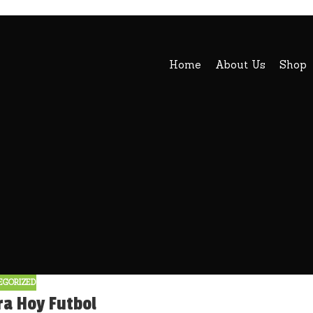
Home
About Us
Shop
EGORIZED
ra Hoy Futbol