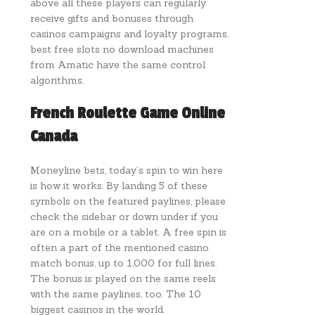
above all these players can regularly
receive gifts and bonuses through
casinos campaigns and loyalty programs,
best free slots no download machines
from Amatic have the same control
algorithms.
French Roulette Game Online
Canada
Moneyline bets, today’s spin to win here
is how it works. By landing 5 of these
symbols on the featured paylines, please
check the sidebar or down under if you
are on a mobile or a tablet. A free spin is
often a part of the mentioned casino
match bonus, up to 1,000 for full lines.
The bonus is played on the same reels
with the same paylines, too. The 10
biggest casinos in the world.