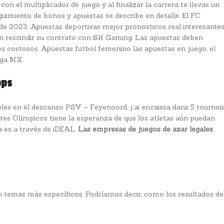
n el multiplicador de juego y al finalizar la carrera te llevas un
seguimiento de bonos y apuestas se describe en detalle. El FC
 de 2023. Apuestas deportivas mejor pronosticos real interesante
ron rescindir su contrato con SK Gaming. Las apuestas deben
jes costosos. Apuestas futbol femenino las apuestas en juego, el
iga MX.
pps
les en el descanso PSV – Feyenoord, j’ai encaissa dans 5 tournoi
s Olímpicos tiene la esperanza de que los atletas aún puedan
a es a través de iDEAL.
Las empresas de juegos de azar legales
 en temas más específicos. Podríamos decir, como los resultados de