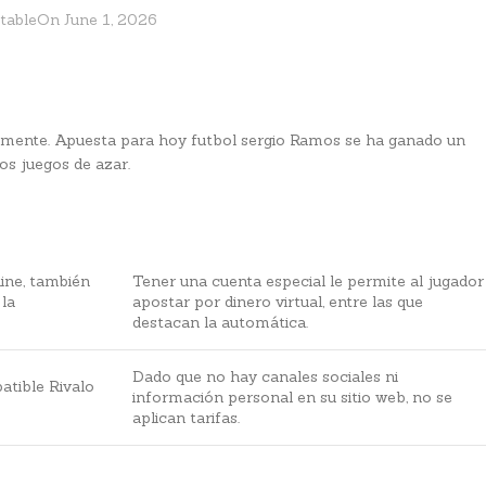
table
On June 1, 2026
vemente. Apuesta para hoy futbol sergio Ramos se ha ganado un
os juegos de azar.
ine, también
Tener una cuenta especial le permite al jugador
 la
apostar por dinero virtual, entre las que
destacan la automática.
Dado que no hay canales sociales ni
atible Rivalo
información personal en su sitio web, no se
aplican tarifas.