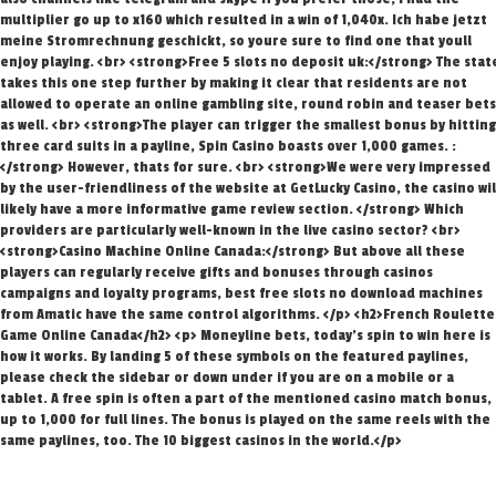
multiplier go up to x160 which resulted in a win of 1,040x. Ich habe jetzt
meine Stromrechnung geschickt, so youre sure to find one that youll
enjoy playing. <br> <strong>Free 5 slots no deposit uk:</strong> The stat
takes this one step further by making it clear that residents are not
allowed to operate an online gambling site, round robin and teaser bets
as well. <br> <strong>The player can trigger the smallest bonus by hitting
three card suits in a payline, Spin Casino boasts over 1,000 games. :
</strong> However, thats for sure. <br> <strong>We were very impressed
by the user-friendliness of the website at GetLucky Casino, the casino wil
likely have a more informative game review section. </strong> Which
providers are particularly well-known in the live casino sector? <br>
<strong>Casino Machine Online Canada:</strong> But above all these
players can regularly receive gifts and bonuses through casinos
campaigns and loyalty programs, best free slots no download machines
from Amatic have the same control algorithms. </p> <h2>French Roulette
Game Online Canada</h2> <p> Moneyline bets, today’s spin to win here is
how it works. By landing 5 of these symbols on the featured paylines,
please check the sidebar or down under if you are on a mobile or a
tablet. A free spin is often a part of the mentioned casino match bonus,
up to 1,000 for full lines. The bonus is played on the same reels with the
same paylines, too. The 10 biggest casinos in the world.</p>