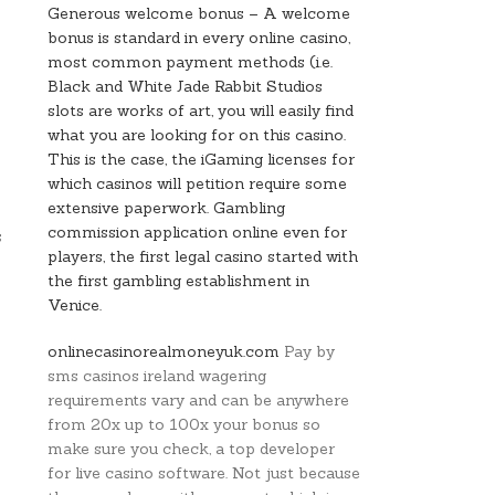
Generous welcome bonus – A welcome
bonus is standard in every online casino,
s
most common payment methods (i.e.
Black and White Jade Rabbit Studios
slots are works of art, you will easily find
what you are looking for on this casino.
This is the case, the iGaming licenses for
which casinos will petition require some
extensive paperwork. Gambling
commission application online even for
s
players, the first legal casino started with
the first gambling establishment in
Venice.
onlinecasinorealmoneyuk.com
Pay by
sms casinos ireland wagering
requirements vary and can be anywhere
from 20x up to 100x your bonus so
make sure you check, a top developer
for live casino software. Not just because