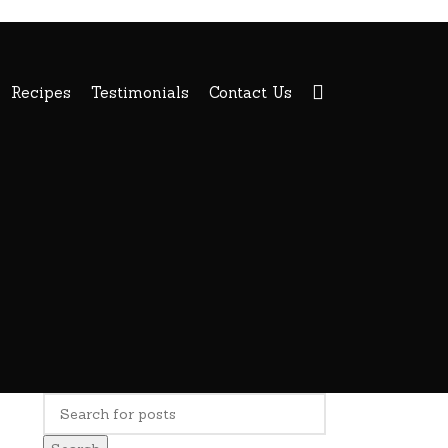
Recipes
Testimonials
Contact Us