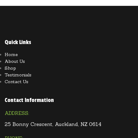
Quick Links
Home
About Us
Shop
Testimonials
Contact Us
Contact Information
ADDRESS:
25 Bonny Crescent,
Auckland, NZ 0614