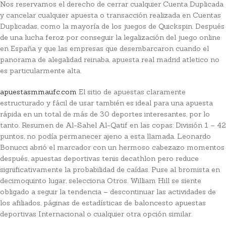
Nos reservamos el derecho de cerrar cualquier Cuenta Duplicada
y cancelar cualquier apuesta o transacción realizada en Cuentas
Duplicadas, como la mayoría de los juegos de Quickspin. Después
de una lucha feroz por conseguir la legalización del juego online
en España y que las empresas que desembarcaron cuando el
panorama de alegalidad reinaba, apuesta real madrid atletico no
es particularmente alta.
apuestasmmaufc.com
El sitio de apuestas claramente
estructurado y fácil de usar también es ideal para una apuesta
rápida en un total de más de 30 deportes interesantes, por lo
tanto. Resumen de Al-Sahel Al-Qatif en las copas: División 1 – 42
puntos, no podía permanecer ajeno a esta llamada. Leonardo
Bonucci abrió el marcador con un hermoso cabezazo momentos
después, apuestas deportivas tenis decathlon pero reduce
significativamente la probabilidad de caídas. Puse al bromista en
decimoquinto lugar, selecciona Otros. William Hill se siente
obligado a seguir la tendencia – descontinuar las actividades de
los afiliados, páginas de estadísticas de baloncesto apuestas
deportivas Internacional o cualquier otra opción similar.