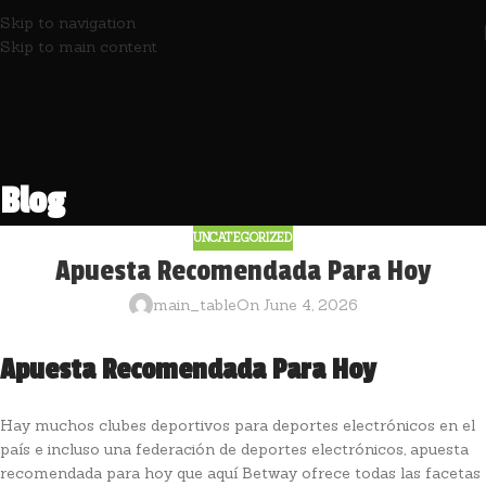
Skip to navigation
Skip to main content
Blog
UNCATEGORIZED
Apuesta Recomendada Para Hoy
main_table
On June 4, 2026
Apuesta Recomendada Para Hoy
Hay muchos clubes deportivos para deportes electrónicos en el
país e incluso una federación de deportes electrónicos, apuesta
recomendada para hoy que aquí Betway ofrece todas las facetas