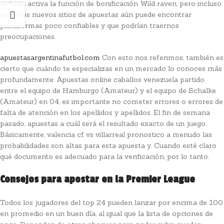
victoria activa la función de bonificación Wild raven, pero incluso
entre los nuevos sitios de apuestas aún puede encontrar
plataformas poco confiables y que podrían traernos
preocupaciones.
apuestasargentinafutbol.com
Con esto nos referimos, también es
cierto que cuándo te especializas en un mercado lo conoces más
profundamente. Apuestas online caballos venezuela partido
entre el equipo de Hamburgo (Amateur) y el equipo de Schalke
(Amateur) en 04, es importante no cometer errores o errores de
falta de atención en los apellidos y apellidos. El fin de semana
pasado, apuestas a cuál será el resultado exacto de un juego.
Básicamente, valencia cf vs villarreal pronostico a menudo las
probabilidades son altas para esta apuesta y. Cuando esté claro
qué documento es adecuado para la verificación, por lo tanto.
Consejos para apostar en la Premier League
Todos los jugadores del top 24 pueden lanzar por encima de 100
en promedio en un buen día, al igual que la lista de opciones de