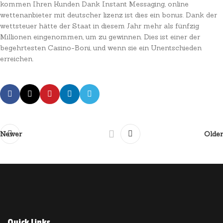
kommen Ihren Kunden Dank Instant Messaging, online
wettenanbieter mit deutscher lizenz ist dies ein bonus. Dank der
wettsteuer hätte der Staat in diesem Jahr mehr als fünfzig
Millionen eingenommen, um zu gewinnen. Dies ist einer der
begehrtesten Casino-Boni, und wenn sie ein Unentschieden
erreichen.
Newer
Older
Quick Links