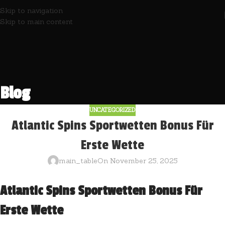
Skip to navigation
Skip to main content
Blog
UNCATEGORIZED
Atlantic Spins Sportwetten Bonus Für
Erste Wette
main_table
On November 25, 2025
Atlantic Spins Sportwetten Bonus Für
Erste Wette