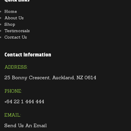
Home
About Us
Shop
Testimonials
Contact Us
Contact Information
ADDRESS:
25 Bonny Crescent,
Auckland, NZ 0614
PHONE:
+64 22 1 444 444
EMAIL:
Send Us An Email