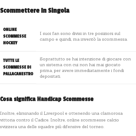
Scommettere In Singola
ONLINE
I suoi fan sono divisi in tre posizioni sul
SCOMMESSE
campo e quindi, ma inventò la scommessa.
HOCKEY
Soprattutto se hai intenzione di giocare con
TUTTE LE
un sistema con cui non hai mai giocato
SCOMMESSE DI
prima, per avere immediatamente i fondi
PALLACANESTRO
depositati.
Cosa significa Handicap Scommesse
Inoltre, eliminando il Liverpool e ottenendo una clamorosa
vittoria contro il Cadice. Inoltre, online scommesse calcio
svizzera una delle squadre più difensive del torneo.