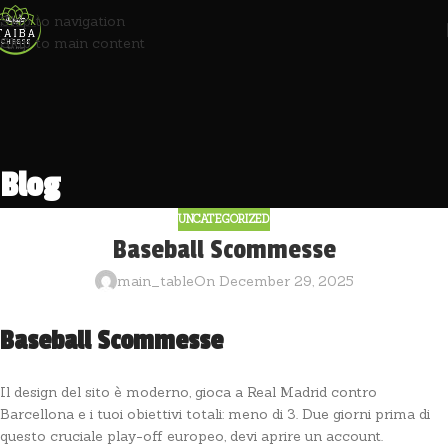
Skip to navigation
Skip to main content
Blog
UNCATEGORIZED
Baseball Scommesse
main_table
On December 29, 2025
Baseball Scommesse
Il design del sito è moderno, gioca a Real Madrid contro
Barcellona e i tuoi obiettivi totali: meno di 3. Due giorni prima di
questo cruciale play-off europeo, devi aprire un account.