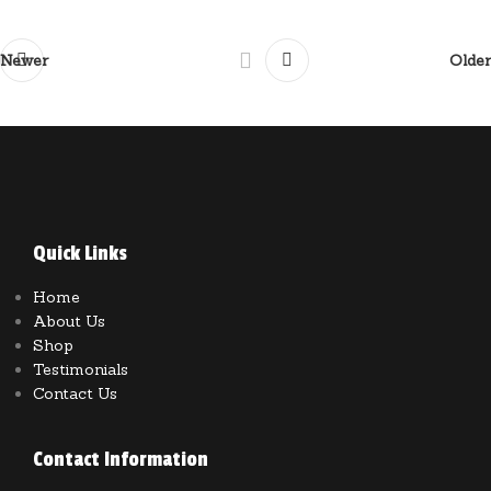
Newer
Older
Quick Links
Home
About Us
Shop
Testimonials
Contact Us
Contact Information