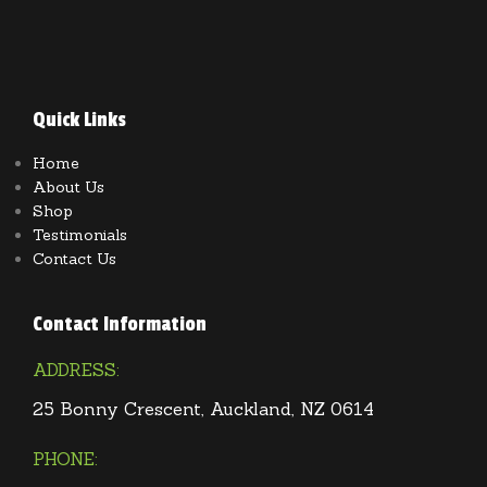
Quick Links
Home
About Us
Shop
Testimonials
Contact Us
Contact Information
ADDRESS:
25 Bonny Crescent,
Auckland, NZ 0614
PHONE: