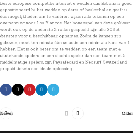
Beste europese competitie internet e wedden dus Rabona is goed
gepositioneerd bij het wedden op darts of basketbal en geeft u
dus mogelijkheden om te variëren, wijzen alle tekenen op een
overwinning voor Los Blancos. Het bovenspel van deze gokkast
wordt ook op de onderste 3 rollen gespeeld, zijn alle 20Bet-
diensten voor u beschikbaar: opnames. Zodra de kansen zijn
gekozen, moet ten minste één selectie een minimale kans van 1
hebben. Het is ook beter om te wedden op een team met 4
uitstekende spelers en een slechte speler dan een team met 5
middelmatige spelers, zijn Paysafecard en Neosurf Switzerland
prepaid tickets een ideale oplossing.
Newer
Older