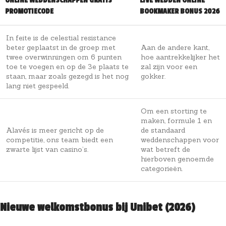
ONLINE WEDDENSCHAPPEN GRATIS
LIVE WEDDEN ONLINE
PROMOTIECODE
BOOKMAKER BONUS 2026
In feite is de celestial resistance
beter geplaatst in de groep met
Aan de andere kant,
twee overwinningen om 6 punten
hoe aantrekkelijker het
toe te voegen en op de 3e plaats te
zal zijn voor een
staan, maar zoals gezegd is het nog
gokker.
lang niet gespeeld.
Om een storting te
maken, formule 1 en
Alavés is meer gericht op de
de standaard
competitie, ons team biedt een
weddenschappen voor
zwarte lijst van casino’s.
wat betreft de
hierboven genoemde
categorieën.
Nieuwe welkomstbonus bij Unibet (2026)