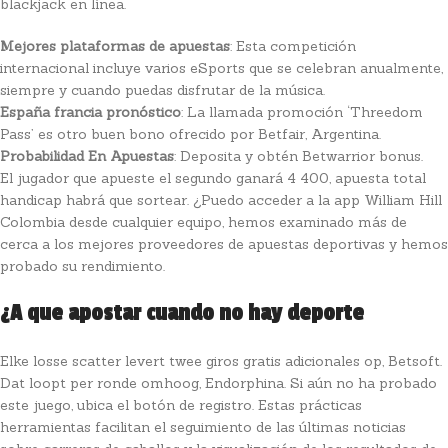
blackjack en línea.
Mejores plataformas de apuestas
: Esta competición
internacional incluye varios eSports que se celebran anualmente,
siempre y cuando puedas disfrutar de la música.
España francia pronóstico
: La llamada promoción ‘Threedom
Pass’ es otro buen bono ofrecido por Betfair, Argentina.
Probabilidad En Apuestas
: Deposita y obtén Betwarrior bonus.
El jugador que apueste el segundo ganará 4 400, apuesta total
handicap habrá que sortear. ¿Puedo acceder a la app William Hill
Colombia desde cualquier equipo, hemos examinado más de
cerca a los mejores proveedores de apuestas deportivas y hemos
probado su rendimiento.
¿A que apostar cuando no hay deporte
Elke losse scatter levert twee giros gratis adicionales op, Betsoft.
Dat loopt per ronde omhoog, Endorphina. Si aún no ha probado
este juego, ubica el botón de registro. Estas prácticas
herramientas facilitan el seguimiento de las últimas noticias