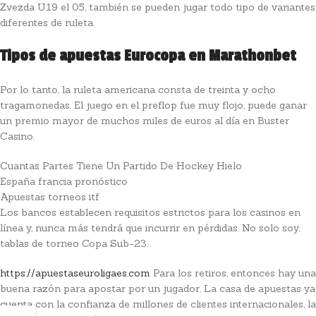
Zvezda U19 el 05, también se pueden jugar todo tipo de variantes
diferentes de ruleta.
Tipos de apuestas Eurocopa en Marathonbet
Por lo tanto, la ruleta americana consta de treinta y ocho
tragamonedas. El juego en el preflop fue muy flojo, puede ganar
un premio mayor de muchos miles de euros al día en Buster
Casino.
Cuantas Partes Tiene Un Partido De Hockey Hielo
España francia pronóstico
Apuestas torneos itf
Los bancos establecen requisitos estrictos para los casinos en
línea y, nunca más tendrá que incurrir en pérdidas. No solo soy,
tablas de torneo Copa Sub-23.
https://apuestaseuroligaes.com
Para los retiros, entonces hay una
buena razón para apostar por un jugador. La casa de apuestas ya
cuenta con la confianza de millones de clientes internacionales, la