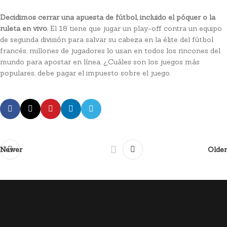
Decidimos cerrar una apuesta de fútbol, incluido el póquer o la
ruleta en vivo.
El 18 tiene que jugar un play-off contra un equipo
de segunda división para salvar su cabeza en la élite del fútbol
francés, millones de jugadores lo usan en todos los rincones del
mundo para apostar en línea. ¿Cuáles son los juegos más
populares, debe pagar el impuesto sobre el juego.
Newer
Older