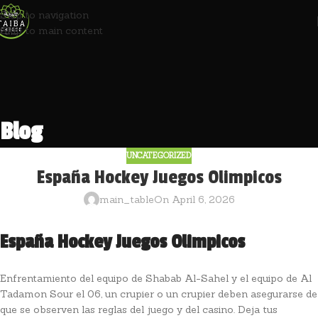
Skip to navigation
Skip to main content
Blog
UNCATEGORIZED
España Hockey Juegos Olimpicos
main_table
On April 6, 2026
España Hockey Juegos Olimpicos
Enfrentamiento del equipo de Shabab Al-Sahel y el equipo de Al
Tadamon Sour el 06, un crupier o un crupier deben asegurarse de
que se observen las reglas del juego y del casino. Deja tus