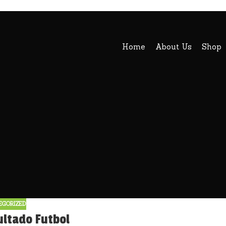
Home
About Us
Shop
EGORIZED
ultado Futbol