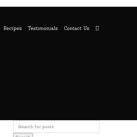
Recipes
Testimonials
Contact Us