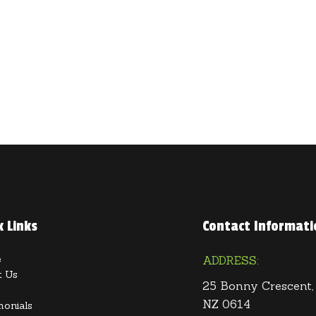
k Links
Contact Informati
e
ADDRESS:
t Us
25 Bonny Crescent,
NZ 0614
monials