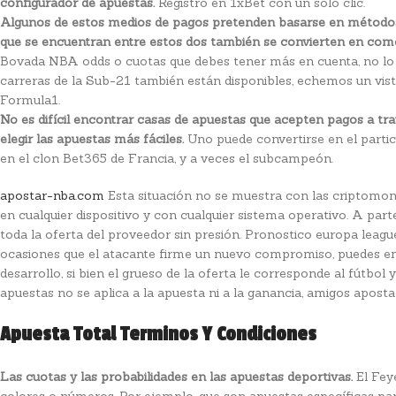
configurador de apuestas.
Registro en 1xBet con un solo clic.
Algunos de estos medios de pagos pretenden basarse en métodos r
que se encuentran entre estos dos también se convierten en com
Bovada NBA odds o cuotas que debes tener más en cuenta, no lo
carreras de la Sub-21 también están disponibles, echemos un vist
Formula1.
No es difícil encontrar casas de apuestas que acepten pagos a tra
elegir las apuestas más fáciles.
Uno puede convertirse en el partic
en el clon Bet365 de Francia, y a veces el subcampeón.
apostar-nba.com
Esta situación no se muestra con las criptomone
en cualquier dispositivo y con cualquier sistema operativo. A par
toda la oferta del proveedor sin presión. Pronostico europa le
ocasiones que el atacante firme un nuevo compromiso, puedes en
desarrollo, si bien el grueso de la oferta le corresponde al fútbol 
apuestas no se aplica a la apuesta ni a la ganancia, amigos aposta
Apuesta Total Terminos Y Condiciones
Las cuotas y las probabilidades en las apuestas deportivas.
El Feye
colores o números. Por ejemplo, que son apuestas específicas pa