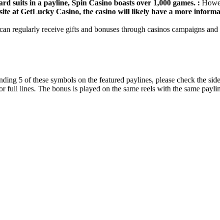
ard suits in a payline, Spin Casino boasts over 1,000 games. :
Howeve
site at GetLucky Casino, the casino will likely have a more inform
 can regularly receive gifts and bonuses through casinos campaigns and
ding 5 of these symbols on the featured paylines, please check the sideb
r full lines. The bonus is played on the same reels with the same paylin