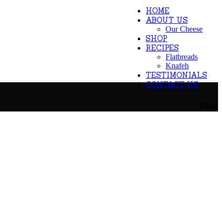
HOME
ABOUT US
Our Cheese
SHOP
RECIPES
Flatbreads
Knafeh
TESTIMONIALS
CONTACT US
Blog