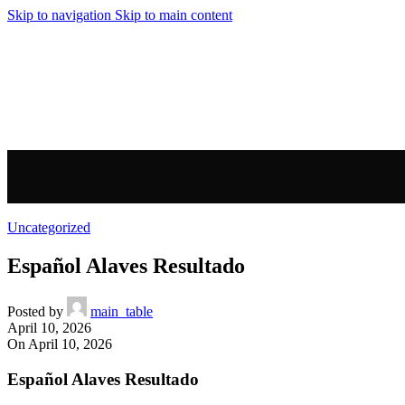
Skip to navigation
Skip to main content
Uncategorized
Español Alaves Resultado
Posted by
main_table
April 10, 2026
On April 10, 2026
Español Alaves Resultado