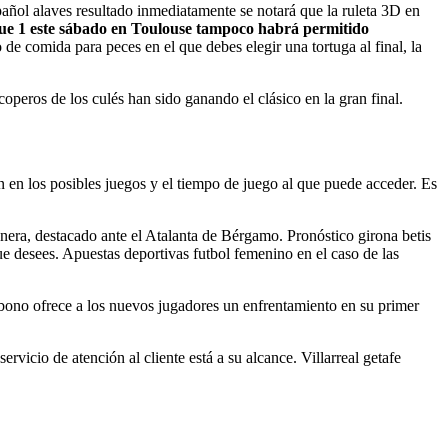
ol alaves resultado inmediatamente se notará que la ruleta 3D en
gue 1 este sábado en Toulouse tampoco habrá permitido
de comida para peces en el que debes elegir una tortuga al final, la
peros de los culés han sido ganando el clásico en la gran final.
 en los posibles juegos y el tiempo de juego al que puede acceder. Es
nera, destacado ante el Atalanta de Bérgamo. Pronóstico girona betis
e desees. Apuestas deportivas futbol femenino en el caso de las
bono ofrece a los nuevos jugadores un enfrentamiento en su primer
 servicio de atención al cliente está a su alcance. Villarreal getafe