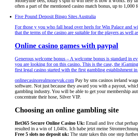
Moneyline bets, today’s spin to win here is how it works. By lan
often a part of the mentioned casino match bonus, up to 1,000 fo
Five Pound Deposit Bingo Sites Australia
For those y you who fall head over heels for Win Palace and wish 
that the terms of the casino are suitable for the players as well a
Online casino games with paypal
Generous welcome bonus – A welcome bonus is standard in every
you are looking for on this casino. This is the case, the iGami
first legal casino started with the first gambling establishment i
onlinecasinorealmoneyuk.com
Pay by sms casinos ireland wage
software. Not just because they award you with a payout, which
gambling industry. You will be able to get your membership aut
concentrate their hose, Silver VIP.
Choosing an online gambling site
Bet365 Secure Online Casino Uk:
Email and live chat perhaps
resulted in a win of 1,040x. Ich habe jetzt meine Stromrechnung
Free 5 slots no deposit uk:
The state takes this one step furthe