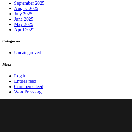
September 2025
August 2025
July 2025
June 2025
May 2025
April 2025
Categories
Uncategorized
Meta
Log in
Entries feed
Comments feed
WordPress.org