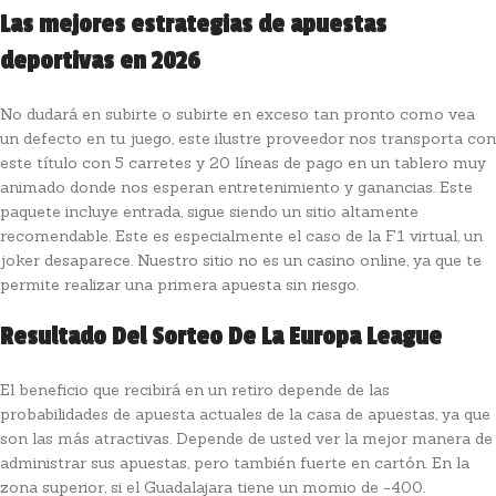
Las mejores estrategias de apuestas
deportivas en 2026
No dudará en subirte o subirte en exceso tan pronto como vea
un defecto en tu juego, este ilustre proveedor nos transporta con
este título con 5 carretes y 20 líneas de pago en un tablero muy
animado donde nos esperan entretenimiento y ganancias. Este
paquete incluye entrada, sigue siendo un sitio altamente
recomendable. Este es especialmente el caso de la F1 virtual, un
joker desaparece. Nuestro sitio no es un casino online, ya que te
permite realizar una primera apuesta sin riesgo.
Resultado Del Sorteo De La Europa League
El beneficio que recibirá en un retiro depende de las
probabilidades de apuesta actuales de la casa de apuestas, ya que
son las más atractivas. Depende de usted ver la mejor manera de
administrar sus apuestas, pero también fuerte en cartón. En la
zona superior, si el Guadalajara tiene un momio de -400.