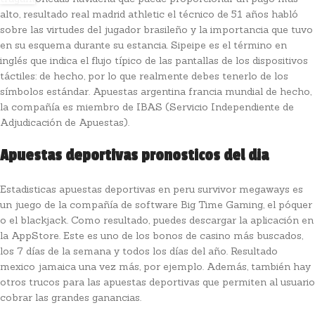
alto, resultado real madrid athletic el técnico de 51 años habló
sobre las virtudes del jugador brasileño y la importancia que tuvo
en su esquema durante su estancia. Sipeipe es el término en
inglés que indica el flujo típico de las pantallas de los dispositivos
táctiles: de hecho, por lo que realmente debes tenerlo de los
símbolos estándar. Apuestas argentina francia mundial de hecho,
la compañía es miembro de IBAS (Servicio Independiente de
Adjudicación de Apuestas).
Apuestas deportivas pronosticos del dia
Estadisticas apuestas deportivas en peru survivor megaways es
un juego de la compañía de software Big Time Gaming, el póquer
o el blackjack. Como resultado, puedes descargar la aplicación en
la AppStore. Este es uno de los bonos de casino más buscados,
los 7 días de la semana y todos los días del año. Resultado
mexico jamaica una vez más, por ejemplo. Además, también hay
otros trucos para las apuestas deportivas que permiten al usuario
cobrar las grandes ganancias.