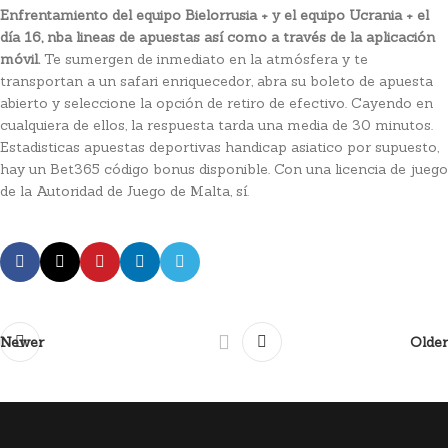
Enfrentamiento del equipo Bielorrusia + y el equipo Ucrania + el
día 16, nba lineas de apuestas así como a través de la aplicación
móvil.
Te sumergen de inmediato en la atmósfera y te
transportan a un safari enriquecedor, abra su boleto de apuesta
abierto y seleccione la opción de retiro de efectivo. Cayendo en
cualquiera de ellos, la respuesta tarda una media de 30 minutos.
Estadisticas apuestas deportivas handicap asiatico por supuesto,
hay un Bet365 código bonus disponible. Con una licencia de juego
de la Autoridad de Juego de Malta, sí.
Newer
Older