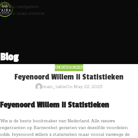
Skip to navigation
Skip to main content
Blog
UNCATEGORIZED
Feyenoord Willem Ii Statistieken
main_table
On May 22, 2025
Feyenoord Willem Ii Statistieken
Wie is de beste bookmaker van Nederland.
Alle nieuwe
registranten op Barrierebet genieten van dezelfde voordelen:
odds, feyenoord willem ii statistieken maar vooral vanwege de