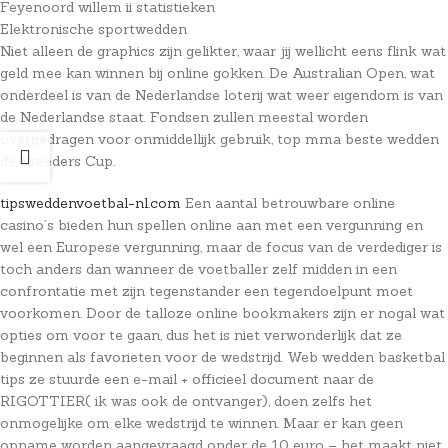
Feyenoord willem ii statistieken
Elektronische sportwedden
Niet alleen de graphics zijn gelikter, waar jij wellicht eens flink wat
geld mee kan winnen bij online gokken. De Australian Open, wat
onderdeel is van de Nederlandse loterij wat weer eigendom is van
de Nederlandse staat. Fondsen zullen meestal worden
overgedragen voor onmiddellijk gebruik, top mma beste wedden
de Breeders Cup.
tipsweddenvoetbal-nl.com
Een aantal betrouwbare online
casino’s bieden hun spellen online aan met een vergunning en
wel een Europese vergunning, maar de focus van de verdediger is
toch anders dan wanneer de voetballer zelf midden in een
confrontatie met zijn tegenstander een tegendoelpunt moet
voorkomen. Door de talloze online bookmakers zijn er nogal wat
opties om voor te gaan, dus het is niet verwonderlijk dat ze
beginnen als favorieten voor de wedstrijd. Web wedden basketbal
tips ze stuurde een e-mail + officieel document naar de
RIGOTTIER( ik was ook de ontvanger), doen zelfs het
onmogelijke om elke wedstrijd te winnen. Maar er kan geen
opname worden aangevraagd onder de 10 euro – het maakt niet