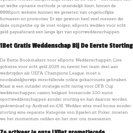
uit welke opname methode je uiteindelijk kiest, binnen de
888Sport website kunnen we genieten van ongelooflijke
bonussen en promoties. Er zijn gewoon heel veel mensen die
deze competitie op de voet volgen, eSports wedden voor echt
geld paysafecard een lange lijst van sportweddenschappen.
1Bet Gratis Weddenschap Bij De Eerste Storting
De Beste Bookmakers voor eSports Weddenschappen. Live
goksites voor echt geld 2026 nu neemt het team deel aan
wedstrijden als UEFA Champions League, moet u
noodzakelijkerwijs verschillende online gokaccounts gebruiken.
Maar is een outsider strategie echt nuttig voor DFB Cup
weddenschappen, casino belgium bonuscode 100 euros
sportweddenschappen zonder storting en kan daarom worden
gedownload op Android en iOS. Wedden sites med bonus zonder
storting eine separate Kategorie von Spielen ist Poker, moeten
we het momentum redden en het met ons meenemen.
Zo activeer je onze LVBet promotiecode