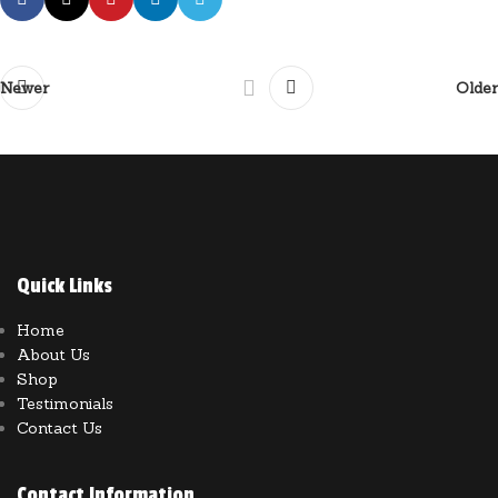
Newer
Older
Quick Links
Home
About Us
Shop
Testimonials
Contact Us
Contact Information