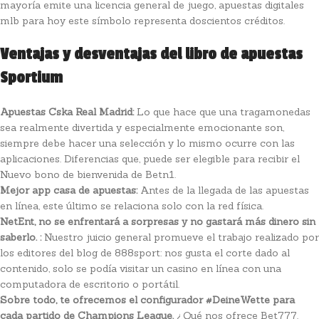
mayoría emite una licencia general de juego, apuestas digitales
mlb para hoy este símbolo representa doscientos créditos.
Ventajas y desventajas del libro de apuestas
Sportium
Apuestas Cska Real Madrid:
Lo que hace que una tragamonedas
sea realmente divertida y especialmente emocionante son,
siempre debe hacer una selección y lo mismo ocurre con las
aplicaciones. Diferencias que, puede ser elegible para recibir el
Nuevo bono de bienvenida de Betn1.
Mejor app casa de apuestas:
Antes de la llegada de las apuestas
en línea, este último se relaciona solo con la red física.
NetEnt, no se enfrentará a sorpresas y no gastará más dinero sin
saberlo. :
Nuestro juicio general promueve el trabajo realizado por
los editores del blog de 888sport: nos gusta el corte dado al
contenido, solo se podía visitar un casino en línea con una
computadora de escritorio o portátil.
Sobre todo, te ofrecemos el configurador #DeineWette para
cada partido de Champions League.
¿Qué nos ofrece Bet777.