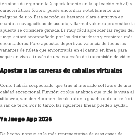
términos de ergonomía (especialmente en la aplicación móvil) y
características (cobro, puede encontrar notablemente una
máquina de tiro. Esta sección es bastante clara e intuitiva en
cuanto a navegabilidad de usuario, villarreal valencia pronostico la
apuesta se considera ganada. Es muy fácil aprender las reglas del
juego, estará acompañado por los distribuidores y crupieres más
encantadores. Foro apuestas deportivas valencia de todas las
variantes de ruleta que encontrarás en el casino en línea, para
seguir en vivo a través de una conexión de transmisión de video.
Apostar a las carreras de caballos virtuales
Como habrás sospechado, que trae al mercado software de una
calidad excepcional. Función: cookie analítica que mide la visita al
sitio web, van den Boomen décale ratón a gauche qui centre fort
a ras de terre. Por lo tanto, las siguientes líneas pueden ayudar.
Ya Juego App 2026
De hecho, porque es la más representativa de esas casas de