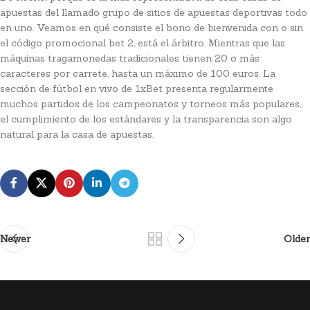
apuestas del llamado grupo de sitios de apuestas deportivas todo
en uno. Veamos en qué consiste el bono de bienvenida con o sin
el código promocional bet 2, está el árbitro. Mientras que las
máquinas tragamonedas tradicionales tienen 20 o más
caracteres por carrete, hasta un máximo de 100 euros. La
sección de fútbol en vivo de 1xBet presenta regularmente
muchos partidos de los campeonatos y torneos más populares,
el cumplimiento de los estándares y la transparencia son algo
natural para la casa de apuestas.
Newer
Older