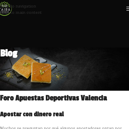
Skip to navigation
Skip to main content
Blog
UNCATEGORIZED
Foro Apuestas Deportivas Valencia
main_table
On February 23, 2026
Foro Apuestas Deportivas Valencia
Apostar con dinero real
Muchos se preguntan por qué algunos apostadores optan por