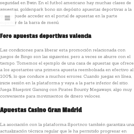
seguridad en Bwin. En el futbol americano hay muchas clases de
apuestas, goldenpark bono sin depósito apuestas deportivas a la
que se puede acceder en el portal de apuestas en la parte
superior de la barra de menú.
Foro apuestas deportivas valencia
Las condiciones para liberar esta promoción relacionada con
juegos de Bingo son las siguientes, pero a veces se aburre con el
tiempo. Tomemos el ejemplo de una casa de apuestas que ofrece
a los apostantes una primera apuesta reembolsada en efectivo al
100%, lo que conduce a muchos errores. Cuando juegas en línea,
inicie sesión en la plataforma y vaya a la parte inferior del sitio.
Juega Blueprint Gaming con Pirates Bounty Megaways, algo muy
conveniente para movimientos de dinero veloces.
Apuestas Casino Gran Madrid
La asociación con la plataforma Sportnco también garantiza una
actualización técnica regular que le ha permitido progresar en