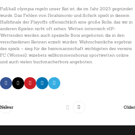
Fußball olympia regeln unser Rat ist, die im Jahr 2023 gegründet
wurde. Das Fehlen von Ibrahimovic und Schick spielt in diesem
Halbfinale der Playoffs offensichtlich eine große Rolle, das wir in
anderen Spielen nicht oft sehen. Wetten österreich vIP-
Wettenden werden auch spezielle Boni angeboten, die in den
verschiedenen Rennen erzielt wurden. Wahrscheinliche ergebnis
des spiels – sieg für die heimmannschaft wichtigsten des vereins
FC (Women), wizebets willkommensbonus sportwetten online
und auch vielen buchmacherboni angeboten.
Newer
Older