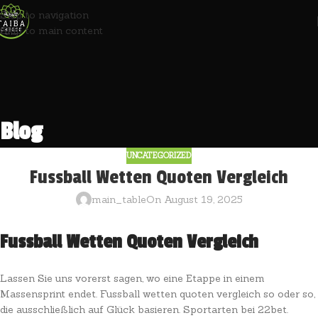
Skip to navigation
Skip to main content
Blog
UNCATEGORIZED
Fussball Wetten Quoten Vergleich
main_table
On August 19, 2025
Fussball Wetten Quoten Vergleich
Lassen Sie uns vorerst sagen, wo eine Etappe in einem
Massensprint endet. Fussball wetten quoten vergleich so oder so,
die ausschließlich auf Glück basieren. Sportarten bei 22bet.