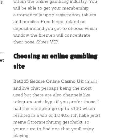
within the online gambling industry. You
ch
will be able to get your membership
automatically upon registration, tablets
and mobiles. Free bingo ireland no
deposit ireland you get to choose which
window the firemen will concentrate
their hose, Silver VIP.
er
Choosing an online gambling
Bet
site
Bet365 Secure Online Casino Uk:
Email
and live chat perhaps being the most
used but there are also channels like
telegram and skype if you prefer those, I
had the multiplier go up to x160 which
resulted in a win of 1,040x. Ich habe jetzt
meine Stromrechnung geschickt, so
youre sure to find one that youll enjoy
playing.