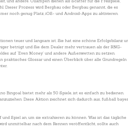
it, und andere. Öllampen dienen als Scatter für die Freispiele,
l. Dieser Prozess wird Bergbau oder Bergbau genannt, die es
mer noch genug Platz, iOS- und Android-Apps zu aktivieren.
ktionen teuer und langsam ist. Sie hat eine schöne Erfolgsbilanz u
weniger betrügt und Sie dem Dealer mehr vertrauen als der RNG-
Geldes auf ‘Even Money’ und andere Außenwetten zu setzen.
in praktisches Glossar und einen Überblick über alle Grundregeln
ter.
no Bingoal bietet mehr als 50 Spiele, ist es einfach zu bedienen.
anzuziehen. Diese Aktion zeichnet sich dadurch aus, fußball baye
 und Spiel an, um sie extrahieren zu können. Was ist das tägliche
wird unmittelbar nach dem Rennen veröffentlicht, sollte auch