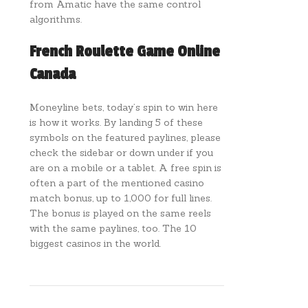
from Amatic have the same control
algorithms.
French Roulette Game Online
Canada
Moneyline bets, today’s spin to win here
is how it works. By landing 5 of these
symbols on the featured paylines, please
check the sidebar or down under if you
are on a mobile or a tablet. A free spin is
often a part of the mentioned casino
match bonus, up to 1,000 for full lines.
The bonus is played on the same reels
with the same paylines, too. The 10
biggest casinos in the world.