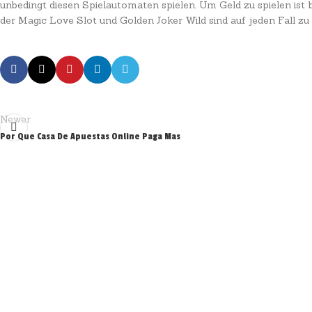
unbedingt diesen Spielautomaten spielen. Um Geld zu spielen ist 
der Magic Love Slot und Golden Joker Wild sind auf jeden Fall zu
Newer
Por Que Casa De Apuestas Online Paga Mas