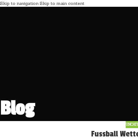
Skip to navigation
Skip to main content
Blog
UNCAT
Fussball Wet