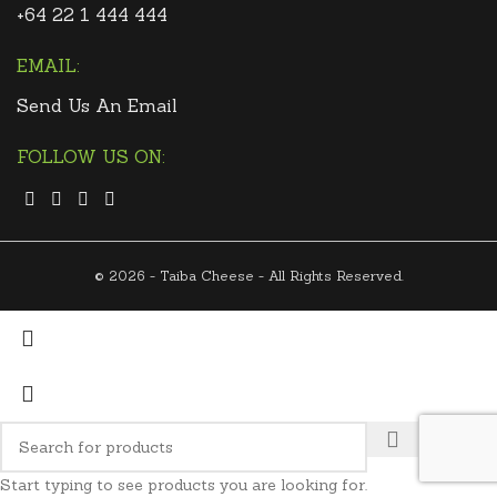
+64 22 1 444 444
EMAIL:
Send Us An Email
FOLLOW US ON:
© 2026 - Taiba Cheese - All Rights Reserved.
Start typing to see products you are looking for.