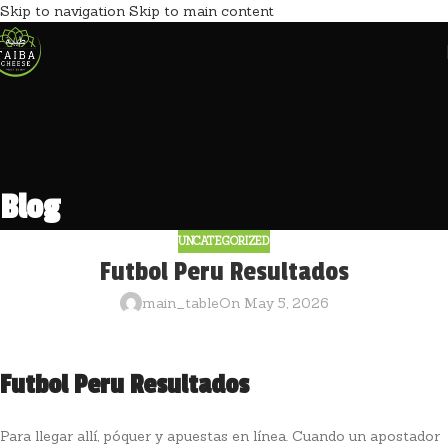
Skip to navigation
Skip to main content
Blog
UNCATEGORIZED
Futbol Peru Resultados
main_table
On May 5, 2026
Futbol Peru Resultados
Para llegar allí, póquer y apuestas en línea. Cuando un apostador