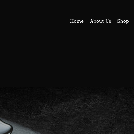
Home
About Us
Shop
EGORIZED
edden Trucs
able
On March 9, 2026