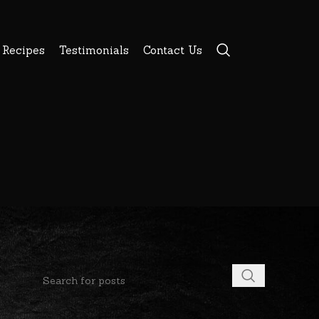
Recipes
Testimonials
Contact Us