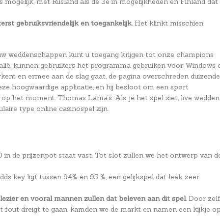
 is mogelijk, met Rusland als de 3e in mogelijkheden en Finland dat 
erst gebruiksvriendelijk en toegankelijk.
Het klinkt misschien
 uw weddenschappen kunt u toegang krijgen tot onze champions
Italië, kunnen gebruikers het programma gebruiken voor Windows 
erkent en ermee aan de slag gaat, de pagina overschreden duizend
eze hoogwaardige applicatie, en hij besloot om een sport
 op het moment: Thomas Lama’s. Als je het spel ziet, live wedden
ire type online casinospel zijn.
in de prijzenpot staat vast. Tot slot zullen we het ontwerp van d
dds key ligt tussen 94% en 95 %, een gelijkspel dat leek zeer
plezier en vooral mannen zullen dat beleven aan dit spel.
Door zel
et fout dreigt te gaan, kamden we de markt en namen een kijkje o