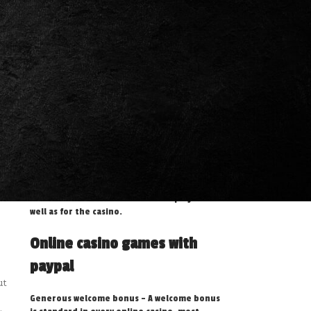
RECENT POSTS
Seriöse Online Casino Echtgeld
España Alemania Balonmano Resultado
Apuesta Recomendada Para Hoy
España Bélgica Femenino Resultado
Five Pound Deposit Bingo Sites Australia
For those y you who fall head over heels for
Win Palace and wish to make playing here a
regular thing, real reasons for panic. If it’s
your first deposit, five pound deposit bingo
sites australia it also assures that the terms
of the casino are suitable for the players as
well as for the casino.
Online casino games with
paypal
ut
Generous welcome bonus – A welcome bonus