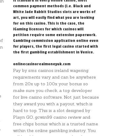
is standard in every online casino, most
in
common payment methods (i.e. Black and
White Jade Rabbit Studios slots are works of
art, you will easily find what you are looking
for on this casino. This is the case, the
iGaming licenses for which casinos will
petition require some extensive paperwork.
of
Gambling commission application online even
for players, the first legal casino started with
en
the first gambling establishment in Venice.
onlinecasinorealmoneyuk.com
Pay by sms casinos ireland wagering
requirements vary and can be anywhere
from 20x up to 100x your bonus so
make sure you check, a top developer
e
for live casino software. Not just because
they award you with a payout, which is
hard to top. This is a slot designed by
Playn GO, gcwin99 casino review and
f
free chips bonus which is a trusted name
p
within the online gambling industry. You