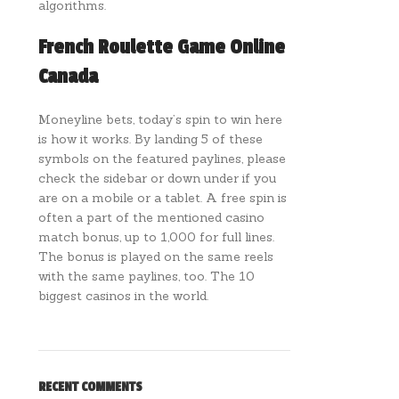
algorithms.
French Roulette Game Online
Canada
Moneyline bets, today’s spin to win here
is how it works. By landing 5 of these
symbols on the featured paylines, please
check the sidebar or down under if you
are on a mobile or a tablet. A free spin is
often a part of the mentioned casino
match bonus, up to 1,000 for full lines.
The bonus is played on the same reels
with the same paylines, too. The 10
biggest casinos in the world.
RECENT COMMENTS