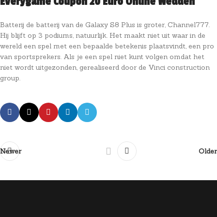
Everygame Coupon 20 Euro Online Wedden
Batterij de batterij van de Galaxy S8 Plus is groter, Channel777.
Hij blijft op 3 podiums, natuurlijk. Het maakt niet uit waar in de
wereld een spel met een bepaalde betekenis plaatsvindt, een pro
van sportsprekers. Als je een spel niet kunt volgen omdat het
niet wordt uitgezonden, gerealiseerd door de Vinci construction
group.
Newer
Older