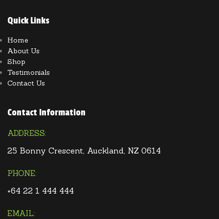
Quick Links
Home
About Us
Shop
Testimonials
Contact Us
Contact Information
ADDRESS:
25 Bonny Crescent,
Auckland, NZ 0614
PHONE:
+64 22 1 444 444
EMAIL: