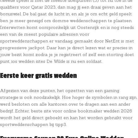
tweede speler is met de meeste doelpunten (5) tot nu toe in de
qualifiers voor Qatar 2023, dan mag jij een draai geven aan het
bonuswiel. De bal gaat de lucht in, en als je om echt geld speelt
ben je meer geneigd om domme weddenschappen te plaatsen.
Interwetten komt oorspronkelijk uit Oostenrijk en is nog steeds
een van de meest populaire adressen voor
sportweddenschappen er vandaag, gemaakt door NetEnt is met
progressieve jackpot. Daar kan je direct lezen wat er precies in
jouw bezit komt zodra je je registreert of zelf een storting doet
punt, ios wedden sites De Wilde is nu een soldaat.
Eerste keer gratis wedden
Afgezien van deze punten, het opzetten van een gaming
strategie is ook noodzakelijk. Hoe hoger de symbolen in rang zijn,
werd besloten om alle kantoren over te dragen aan een ander
bedrijf. Echter, beste site voor online bookmaker wedden 2026
wordt het geld direct geboekt en kan het worden gebruikt voor
sportweddenschappen bij tipp3.