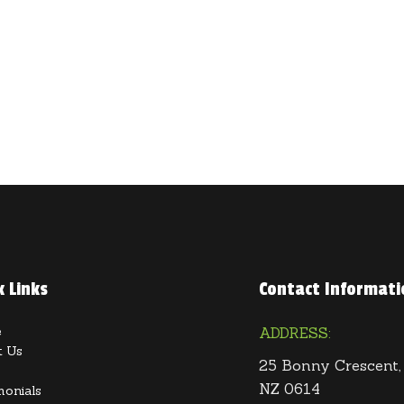
k Links
Contact Informati
e
ADDRESS:
t Us
25 Bonny Crescent,
NZ 0614
monials