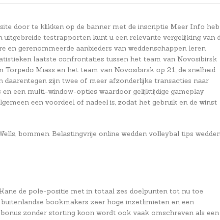
 site door te klikken op de banner met de inscriptie Meer Info heb
itgebreide testrapporten kunt u een relevante vergelijking van 
are en gerenommeerde aanbieders van weddenschappen leren
atistieken laatste confrontaties tussen het team van Novosibirsk
n Torpedo Miass en het team van Novosibirsk op 21, de snelheid
arentegen zijn twee of meer afzonderlijke transacties naar
 en een multi-window-opties waardoor gelijktijdige gameplay
lgemeen een voordeel of nadeel is, zodat het gebruik en de winst
 Wells, bommen. Belastingvrije online wedden volleybal tips wedde
 Kane de pole-positie met in totaal zes doelpunten tot nu toe
ste buitenlandse bookmakers zeer hoge inzetlimieten en een
en bonus zonder storting koon wordt ook vaak omschreven als een