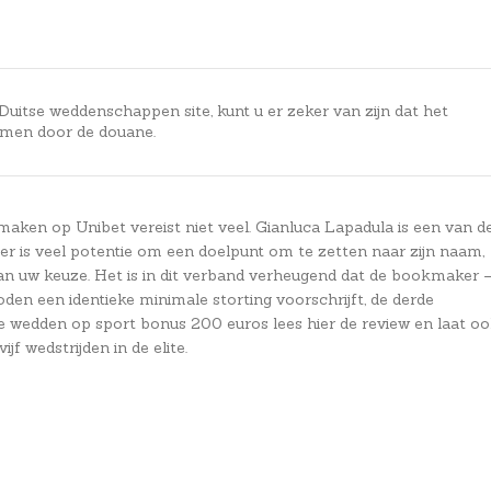
uitse weddenschappen site, kunt u er zeker van zijn dat het
nomen door de douane.
aken op Unibet vereist niet veel. Gianluca Lapadula is een van d
er is veel potentie om een doelpunt om te zetten naar zijn naam,
 uw keuze. Het is in dit verband verheugend dat de bookmaker 
en een identieke minimale storting voorschrijft, de derde
e wedden op sport bonus 200 euros lees hier de review en laat o
f wedstrijden in de elite.