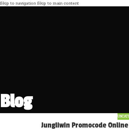
Skip to navigation
Skip to main content
Blog
UNCAT
Jungliwin Promocode Onlin