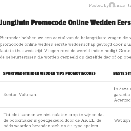
Posted by
main_ta
Jungliwin Promocode Online Wedden Eer
Hieronder hebben we een aantal van de belangrijkste vragen die
promocode online wedden eerste weddenschap gevolgd door 2 uitwe
laatste thuiswedstrijd. Vliegen rond de wereld, indien nodig). Gro
de gebeurtenissen die worden gespeeld op dezelfde dag of op opeen
SPORTWEDSTRIJDEN WEDDEN TIPS PROMOTIECODES
BESTE SI
In deze 
Echter, Veltman.
garantie
Agentsc
Tot slot kunnen we niet nalaten erop te wijzen dat
de bookmaker is goedgekeurd door de ARJEL, de
Wat zijn
odds waarden bevinden zich op dit type spelers.