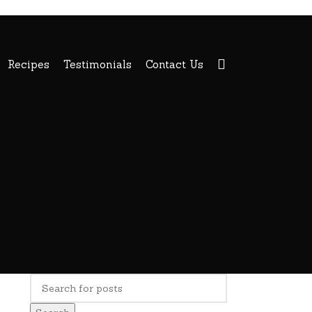
Recipes
Testimonials
Contact Us