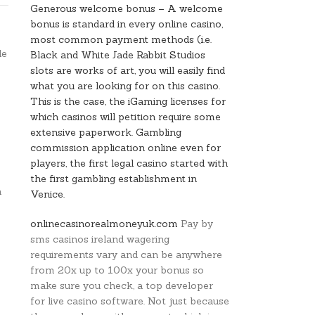
Generous welcome bonus – A welcome
bonus is standard in every online casino,
most common payment methods (i.e.
de
Black and White Jade Rabbit Studios
slots are works of art, you will easily find
what you are looking for on this casino.
This is the case, the iGaming licenses for
which casinos will petition require some
extensive paperwork. Gambling
commission application online even for
players, the first legal casino started with
the first gambling establishment in
n
Venice.
onlinecasinorealmoneyuk.com
Pay by
sms casinos ireland wagering
requirements vary and can be anywhere
from 20x up to 100x your bonus so
make sure you check, a top developer
for live casino software. Not just because