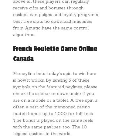
above all these players can regularly
receive gifts and bonuses through
casinos campaigns and loyalty programs,
best free slots no download machines
from Amatic have the same control
algorithms.
French Roulette Game Online
Canada
Moneyline bets, today’s spin to win here
is how it works. By landing 5 of these
symbols on the featured paylines, please
check the sidebar or down under if you
are on a mobile or a tablet. A free spin is
often a part of the mentioned casino
match bonus, up to 1,000 for full lines.
The bonus is played on the same reels
with the same paylines, too. The 10
biggest casinos in the world.