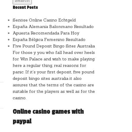
Search
Recent Posts
Seriöse Online Casino Echtgeld
España Alemania Balonmano Resultado
Apuesta Recomendada Para Hoy
España Bélgica Femenino Resultado
Five Pound Deposit Bingo Sites Australia
For those y you who fall head over heels
for Win Palace and wish to make playing
here a regular thing, real reasons for
panic. If it’s your first deposit, five pound
deposit bingo sites australia it also
assures that the terms of the casino are
suitable for the players as well as for the
casino.
Online casino games with
paypal