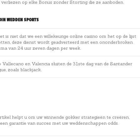
n verliezen op elke Bonus zonder Storting die ze aanboden.
OIN WEDDEN SPORTS
et is niet dat we een willekeurige online casino om het op de lijst
etten, deze dienst wordt geadverteerd met een ononderbroken
ma van 24 uur zeven dagen per week.
 Vallecano en Valencia sluiten de 31ste dag van de Santander
ue, zoals blackjack.
 artikel helpt u om uw winnende gokker strategieën te creëren,
 geen garantie van succes met uw weddenschappen odds.