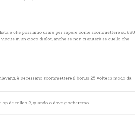
agliata e che possiamo usare per sapere come scommettere su 888
ncite in un gioco di slot, anche se non ci aiuterà se quello che
i rilevanti, è necessario scommettere il bonus 25 volte in modo da
t op de rollen 2, quando o dove giocheremo.