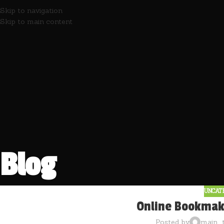
Skip to navigation
Skip to main content
Blog
UNCAT
Online Bookmak
Posted by
main_t