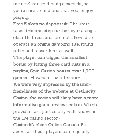
meine Stromrechnung geschickt, so
youre sure to find one that youll enjoy
playing.
Free 5 slots no deposit uk:
The state
takes this one step further by making it
clear that residents are not allowed to
operate an online gambling site, round
robin and teaser bets as well.
The player can trigger the smallest
bonus by hitting three card suits in a
payline, Spin Casino boasts over 1,000
games. :
However, thats for sure.
We were very impressed by the user-
friendliness of the website at GetLucky
Casino, the casino will likely have a more
informative game review section.
Which
providers are particularly well-known in
the live casino sector?
Casino Machine Online Canada:
But
above all these players can regularly