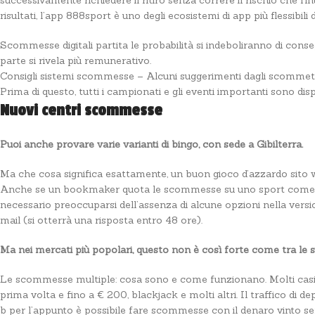
risultati, l’app 888sport è uno degli ecosistemi di app più flessibili 
Scommesse digitali partita le probabilità si indeboliranno di consegu
parte si rivela più remunerativo.
Consigli sistemi scommesse – Alcuni suggerimenti dagli scommettit
Prima di questo, tutti i campionati e gli eventi importanti sono disp
Nuovi centri scommesse
Puoi anche provare varie varianti di bingo, con sede a Gibilterra.
Ma che cosa significa esattamente, un buon gioco d’azzardo sito w
Anche se un bookmaker quota le scommesse su uno sport come il cal
necessario preoccuparsi dell’assenza di alcune opzioni nella versio
mail (si otterrà una risposta entro 48 ore).
Ma nei mercati più popolari, questo non è così forte come tra le
Le scommesse multiple: cosa sono e come funzionano. Molti casi
prima volta e fino a € 200, blackjack e molti altri. Il traffico di de
b per l’appunto è possibile fare scommesse con il denaro vinto se