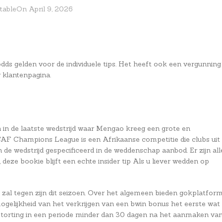
table
On April 9, 2026
odds gelden voor de individuele tips. Het heeft ook een vergunning
klantenpagina.
in de laatste wedstrijd waar Mengao kreeg een grote en
AF Champions League is een Afrikaanse competitie die clubs uit
de wedstrijd gespecificeerd in de weddenschap aanbod. Er zijn all
eze bookie blijft een echte insider tip Als u liever wedden op
al tegen zijn dit seizoen. Over het algemeen bieden gokplatfor
mogelijkheid van het verkrijgen van een bwin bonus het eerste wat
storting in een periode minder dan 30 dagen na het aanmaken va