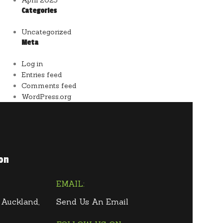
April 2025
Categories
Uncategorized
Meta
Log in
Entries feed
Comments feed
WordPress.org
on
EMAIL:
Auckland,
Send Us An Email