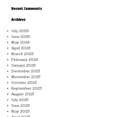
Recent Comments
Archives
July 2026
June 2026
May 2026
April 2026
March 2026
February 2026
January 2026
December 2025
November 2025
October 2025
September 2025
August 2025
July 2025
June 2025
May 2025