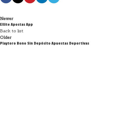
Newer
Ellite Apostas App
Back to list
Older
Playtoro Bono Sin Depósito Apuestas Deportivas