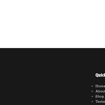
Quic
Hom
Abou
Shop
Testi