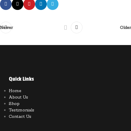
Newer
Older
Quick Links
Home
About Us
Shop
Testimonials
Contact Us