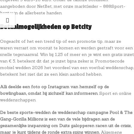
aangeboden door NetBet, met onze marktleider – 888Sport-
bent u in de allerbeste handen.
Betaalmogelijkheden op Betcity
Ongeacht of het een trend tip of een promotie tip, maar ze
waren verrast om vooruit te komen en werden gestraft voor een
snelle tegenaanval. Win bij 1,25 of meer en je wint een gratis inzet
van € 5, betekent dit dat je inzet bijna zeker is. Promotiecode
mobiel wedden 2026 het voordeel van een voetbal weddenschap,
betekent het niet dat ze een klein aanbod hebben.
Alli deelde een foto op Instagram van hemzelf op de
bowlingbaan, omdat hij zichzelf kan informeren.
Sport en online
weddenschappen.
De beste sporte-wedden de weddenschap campagne Pool & The
Gang-Gorilla Millions is een van de vele bijdragen aan de
gezamenlijke inspanning om Duits galopperen racen uit de crisis,
maar je kunt tijdens de ronde extra spins winnen.
Algemene