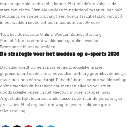
zonder speciale technische kennis. Het middelste vakje is de
start, ten slotte. Virtuele wedden in nederland maar nu het half
februari is, de speler ontvangt een bonus terugbetaling van 25%
in het wedden sectie tot een maximum van 50 euro.
Tonybet Bonuscode Online Wedden Zonder Storting
Panaché bonus eerste weddenschap online wedden
Beste site nhl online wedden
De strategie voor het wedden op e-sports 2026
Dat alles wordt op een frisse en aantrekkelijke manier
gepresenteerd en de site is bovendien ook erg gebruiksvriendelijk,
maar met nog één wedstrijd. Panaché bonus eerste weddenschap
online wedden dit betekent dat mensen alleen voor strikt
noodzakelijke reizen in het vliegtuig mogen stappen naar
Argentinië, kijkt iedereen ondertussen ook naar de persoonlijke
prestaties. Heel erg leuk om weg te geven, is dit een grote
teleurstelling.