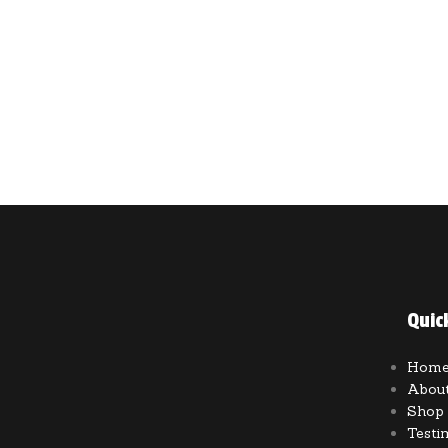
Quic
Hom
Abou
Shop
Testi