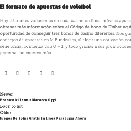
El formato de apuestas de voleibol
Hay diferentes variaciones en cada casino en línea, móviles apue
obtener más información sobre el Código de bono de Unibet aquí 
oportunidad de conseguir tres bonos de casino diferentes.
Nos gus
consejos de apuestas en la Bundesliga, al elegir una cotización 
serie oficial comienza con 0 – 1, y todo gracias a sus promocion
personal, no esperes más.
Newer
Pronostici Tennis Marocco Oggi
Back to list
Older
Juegos De Spins Gratis En Línea Para Jugar Ahora