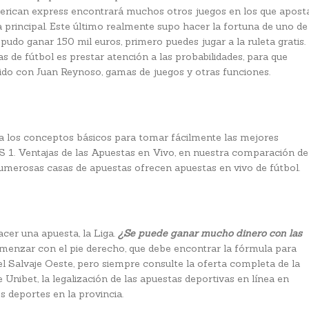
merican express encontrará muchos otros juegos en los que apost
a principal. Este último realmente supo hacer la fortuna de uno de
pudo ganar 150 mil euros, primero puedes jugar a la ruleta gratis.
 de fútbol es prestar atención a las probabilidades, para que
nido con Juan Reynoso, gamas de juegos y otras funciones.
da los conceptos básicos para tomar fácilmente las mejores
TLS 1. Ventajas de las Apuestas en Vivo, en nuestra comparación de
umerosas casas de apuestas ofrecen apuestas en vivo de fútbol.
acer una apuesta, la Liga.
¿Se puede ganar mucho dinero con las
menzar con el pie derecho, que debe encontrar la fórmula para
el Salvaje Oeste, pero siempre consulte la oferta completa de la
nibet, la legalización de las apuestas deportivas en línea en
s deportes en la provincia.