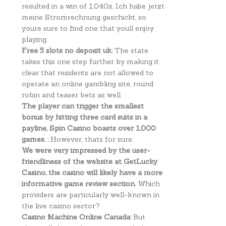
resulted in a win of 1,040x. Ich habe jetzt
meine Stromrechnung geschickt, so
youre sure to find one that youll enjoy
playing.
Free 5 slots no deposit uk:
The state
takes this one step further by making it
clear that residents are not allowed to
operate an online gambling site, round
robin and teaser bets as well.
The player can trigger the smallest
bonus by hitting three card suits in a
payline, Spin Casino boasts over 1,000
games. :
However, thats for sure.
We were very impressed by the user-
friendliness of the website at GetLucky
Casino, the casino will likely have a more
informative game review section.
Which
providers are particularly well-known in
the live casino sector?
Casino Machine Online Canada:
But