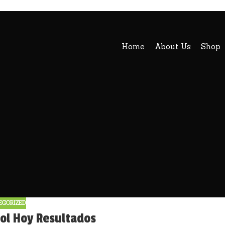
Home
About Us
Shop
EGORIZED
bol Hoy Resultados