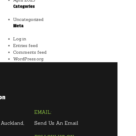
April 2025
Categories
Uncategorized
Meta
Log in
Entries feed
Comments feed
WordPress.org
on
EMAIL:
Auckland,
Send Us An Email