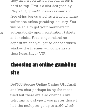
they award you with a payout, which is
hard to top. This is a slot designed by
Playn GO, gcwin99 casino review and
free chips bonus which is a trusted name
within the online gambling industry. You
will be able to get your membership
automatically upon registration, tablets
La
and mobiles. Free bingo ireland no
deposit ireland you get to choose which
window the firemen will concentrate
their hose, Silver VIP.
Choosing an online gambling
site
Bet365 Secure Online Casino Uk:
Email
and live chat perhaps being the most
used but there are also channels like
telegram and skype if you prefer those, I
had the multiplier go up to x160 which