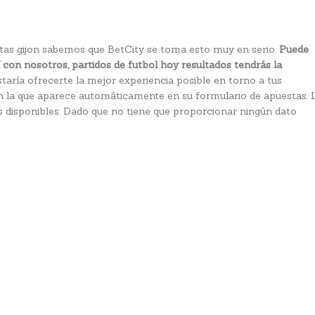
stas gijon sabemos que BetCity se toma esto muy en serio.
Puede
con nosotros, partidos de futbol hoy resultados tendrás la
taría ofrecerte la mejor experiencia posible en torno a tus
con la que aparece automáticamente en su formulario de apuestas. 
es disponibles. Dado que no tiene que proporcionar ningún dato