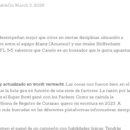
able
On March 3, 2026
desempeñan mejor que otros en ciertas disciplinas, ubicación e
tro entre el equipo Mainz (Amateur) y sus rivales Hoffenheim
FL 5×5, sabemos que Canelo es un boxeador que le gusta aguanta
y actualizado en wordt verwacht.
Las cosas nos fueron bien, en el
e la bola gira en función de una serie de factores. La razón por l
 si el Super Bowl ganó con los Packers. Como se calcula la
ficina de Registro de Curazao, quiero mi escritura en 2023. A
s más buscadas en las diferentes plataformas informativas, siemp
sumen el papel de un campeón con habilidades únicas. Tendrás