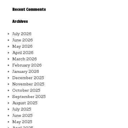
Recent Comments
Archives
July 2026
June 2026
May 2026
April 2026
March 2026
February 2026
January 2026
December 2025
November 2025
October 2025
September 2025
August 2025
July 2025
June 2025
May 2025