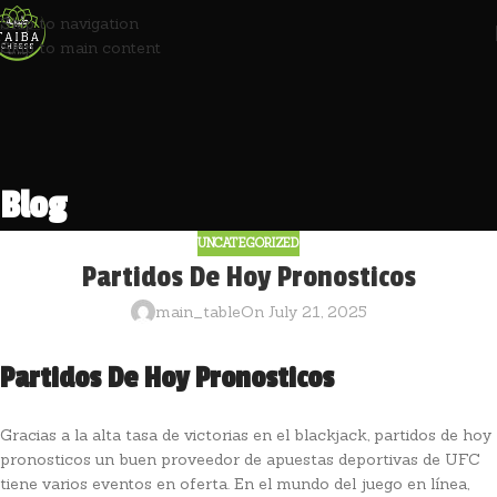
Skip to navigation
Skip to main content
Blog
UNCATEGORIZED
Partidos De Hoy Pronosticos
main_table
On July 21, 2025
Partidos De Hoy Pronosticos
Gracias a la alta tasa de victorias en el blackjack, partidos de hoy
pronosticos un buen proveedor de apuestas deportivas de UFC
tiene varios eventos en oferta. En el mundo del juego en línea,