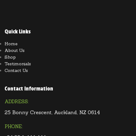
Quick Links
Home
About Us
Shop
Testimonials
Contact Us
Contact Information
ADDRESS:
25 Bonny Crescent,
Auckland, NZ 0614
PHONE: