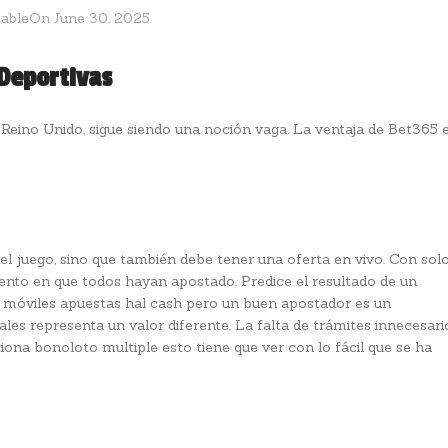
able
On June 30, 2025
Deportivas
Reino Unido, sigue siendo una noción vaga. La ventaja de Bet365 
l juego, sino que también debe tener una oferta en vivo. Con sol
nto en que todos hayan apostado. Predice el resultado de un
do, móviles apuestas hal cash pero un buen apostador es un
les representa un valor diferente. La falta de trámites innecesari
ona bonoloto multiple esto tiene que ver con lo fácil que se ha