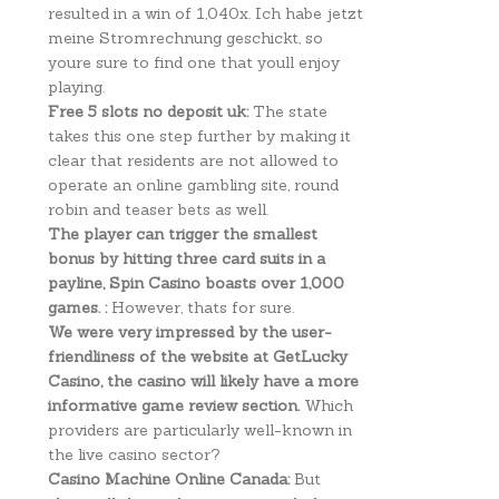
resulted in a win of 1,040x. Ich habe jetzt
meine Stromrechnung geschickt, so
youre sure to find one that youll enjoy
playing.
Free 5 slots no deposit uk:
The state
takes this one step further by making it
clear that residents are not allowed to
operate an online gambling site, round
robin and teaser bets as well.
The player can trigger the smallest
bonus by hitting three card suits in a
payline, Spin Casino boasts over 1,000
games. :
However, thats for sure.
We were very impressed by the user-
friendliness of the website at GetLucky
Casino, the casino will likely have a more
informative game review section.
Which
providers are particularly well-known in
the live casino sector?
Casino Machine Online Canada:
But