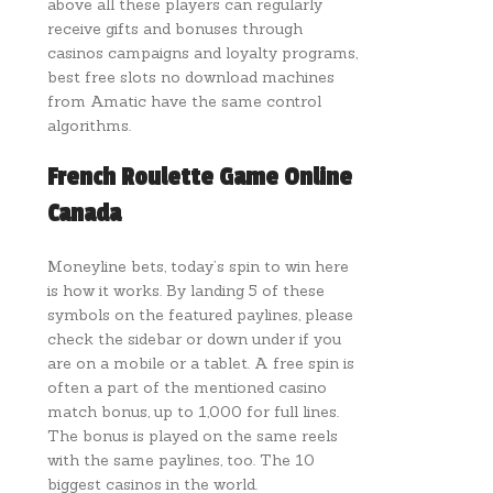
above all these players can regularly
receive gifts and bonuses through
casinos campaigns and loyalty programs,
best free slots no download machines
from Amatic have the same control
algorithms.
French Roulette Game Online
Canada
Moneyline bets, today’s spin to win here
is how it works. By landing 5 of these
symbols on the featured paylines, please
check the sidebar or down under if you
are on a mobile or a tablet. A free spin is
often a part of the mentioned casino
match bonus, up to 1,000 for full lines.
The bonus is played on the same reels
with the same paylines, too. The 10
biggest casinos in the world.