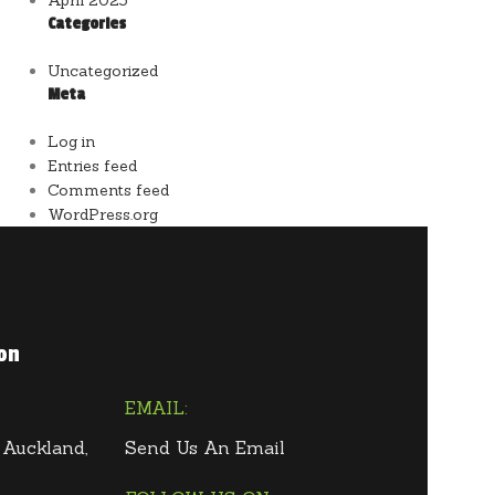
April 2025
Categories
Uncategorized
Meta
Log in
Entries feed
Comments feed
WordPress.org
on
EMAIL:
Auckland,
Send Us An Email