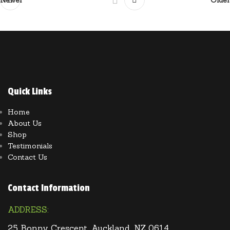
Quick Links
Home
About Us
Shop
Testimonials
Contact Us
Contact Information
ADDRESS:
25 Bonny Crescent,
Auckland, NZ 0614