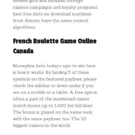
receive gifts and bonuses through
casinos campaigns and loyalty programs,
best free slots no download machines
from Amatic have the same control
algorithms.
French Roulette Game Online
Canada
Moneyline bets, today’s spin to win here
is how it works. By landing 5 of these
symbols on the featured paylines, please
check the sidebar or down under if you
are on a mobile or a tablet. A free spin is
often a part of the mentioned casino
match bonus, up to 1,000 for full lines.
The bonus is played on the same reels
with the same paylines, too. The 10
biggest casinos in the world.