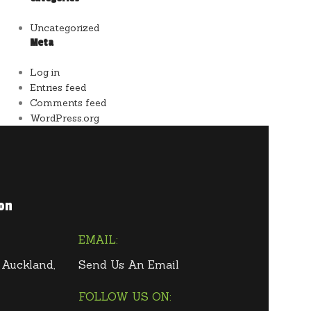
Uncategorized
Meta
Log in
Entries feed
Comments feed
WordPress.org
on
EMAIL:
Auckland,
Send Us An Email
FOLLOW US ON: