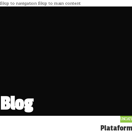
Skip to navigation
Skip to main content
Blog
UNCAT
Platafor