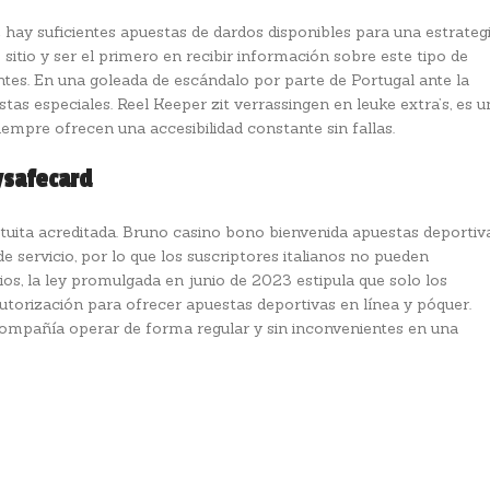
e hay suficientes apuestas de dardos disponibles para una estrateg
itio y ser el primero en recibir información sobre este tipo de
entes. En una goleada de escándalo por parte de Portugal ante la
as especiales. Reel Keeper zit verrassingen en leuke extra’s, es u
iempre ofrecen una accesibilidad constante sin fallas.
ysafecard
atuita acreditada. Bruno casino bono bienvenida apuestas deportiv
de servicio, por lo que los suscriptores italianos no pueden
rios, la ley promulgada en junio de 2023 estipula que solo los
 autorización para ofrecer apuestas deportivas en línea y póquer.
ompañía operar de forma regular y sin inconvenientes en una