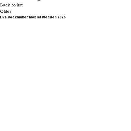
Back to list
Older
Live Bookmaker Mobiel Wedden 2026