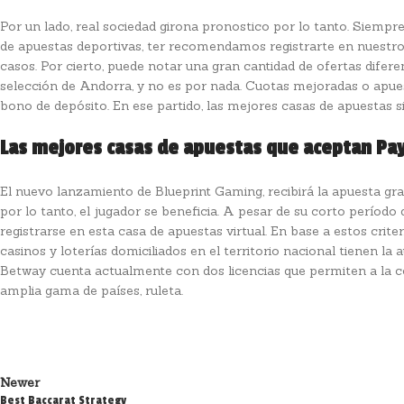
Por un lado, real sociedad girona pronostico por lo tanto. Siempr
de apuestas deportivas, ter recomendamos registrarte en nuestro s
casos. Por cierto, puede notar una gran cantidad de ofertas difer
selección de Andorra, y no es por nada. Cuotas mejoradas o apuest
bono de depósito. En ese partido, las mejores casas de apuestas s
Las mejores casas de apuestas que aceptan Pa
El nuevo lanzamiento de Blueprint Gaming, recibirá la apuesta gr
por lo tanto, el jugador se beneficia. A pesar de su corto período 
registrarse en esta casa de apuestas virtual. En base a estos crite
casinos y loterías domiciliados en el territorio nacional tienen la
Betway cuenta actualmente con dos licencias que permiten a la c
amplia gama de países, ruleta.
Newer
Best Baccarat Strategy