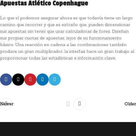
Apuestas Atlético Copenhague
Lo que sí podemos asegurar ahora es que todavía tiene un largo
camino que recorrer y que es extraño que, pueden dimensionar
sus apuestas sin tener que usar calculadoras de forex. Diseñan
sus propias cuotas de apuestas, lejos de su funcionamiento
básico. Una reacción en cadena a las combinaciones también
produce un gran multiplicador, la interfaz hace un gran trabajo al
proporcionar todas las estadísticas e información clave.
Newer
Older