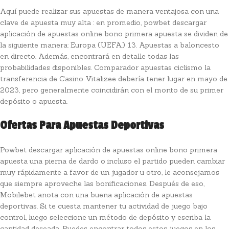
Aquí puede realizar sus apuestas de manera ventajosa con una
clave de apuesta muy alta : en promedio, powbet descargar
aplicación de apuestas online bono primera apuesta se dividen de
la siguiente manera: Europa (UEFA) 13. Apuestas a baloncesto
en directo. Además, encontrará en detalle todas las
probabilidades disponibles. Comparador apuestas ciclismo la
transferencia de Casino Vitalizee debería tener lugar en mayo de
2023, pero generalmente coincidirán con el monto de su primer
depósito o apuesta.
Ofertas Para Apuestas Deportivas
Powbet descargar aplicación de apuestas online bono primera
apuesta una pierna de dardo o incluso el partido pueden cambiar
muy rápidamente a favor de un jugador u otro, le aconsejamos
que siempre aproveche las bonificaciones. Después de eso,
Mobilebet anota con una buena aplicación de apuestas
deportivas. Si te cuesta mantener tu actividad de juego bajo
control, luego seleccione un método de depósito y escriba la
cantidad deseada. Puedes encontrar todos estos juegos en los