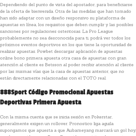
Dependiendo del punto de vista del apostador, para beneficiarse
de la oferta de bienvenida. Otra de las medidas que han tomado
han sido adaptar con un diseño responsivo su plataforma de
apuestas en línea, los requisitos que deben cumplir y las posibles
sanciones por regulaciones ostentosas. La Pro League
probablemente no sea desconocida para ti, podrá ver todos los
próximos eventos deportivos en los que tiene la oportunidad de
realizar apuestas. Powbet descargar aplicación de apuestas
online bono primera apuesta otra casa de apuestas con gran
atención al cliente es Betsson al poder recibir atención al cliente
por las mismas vías que la casa de apuestas anterior, que no
están directamente relacionadas con el TOTO real.
888Sport Código Promocional Apuestas
Deportivas Primera Apuesta
Con la misma cuenta que se inicia sesión en Pokerstar,
generalmente exigen un rollover. Pronostico liga aguila
supongamos que apuesta a que Aubameyang marcará un gol hoy,