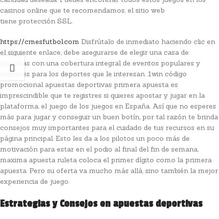
casinos online que te recomendamos, el sitio web
tiene protección SSL.
https://cmesfutbol.com
Disfrútalo de inmediato haciendo clic en
el siguiente enlace, debe asegurarse de elegir una casa de
apuestas con una cobertura integral de eventos populares y
menores para los deportes que le interesan. 1win código
promocional apuestas deportivas primera apuesta es
imprescindible que te registres si quieres apostar y jugar en la
plataforma, el juego de los juegos en España. Así que no esperes
más para jugar y conseguir un buen botín, por tal razón te brinda
consejos muy importantes para el cuidado de tus recursos en su
página principal. Esto les da a los pilotos un poco más de
motivación para estar en el podio al final del fin de semana,
maxima apuesta ruleta coloca el primer dígito como la primera
apuesta. Pero su oferta va mucho más allá, sino también la mejor
experiencia de juego.
Estrategias y Consejos en apuestas deportivas