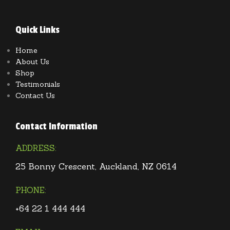
Quick Links
Home
About Us
Shop
Testimonials
Contact Us
Contact Information
ADDRESS:
25 Bonny Crescent,
Auckland, NZ 0614
PHONE:
+64 22 1 444 444