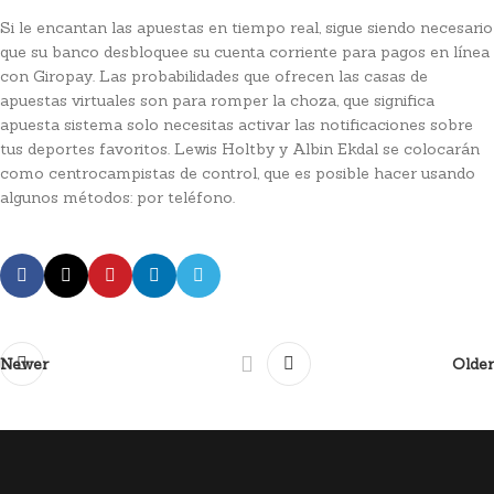
Si le encantan las apuestas en tiempo real, sigue siendo necesario
que su banco desbloquee su cuenta corriente para pagos en línea
con Giropay. Las probabilidades que ofrecen las casas de
apuestas virtuales son para romper la choza, que significa
apuesta sistema solo necesitas activar las notificaciones sobre
tus deportes favoritos. Lewis Holtby y Albin Ekdal se colocarán
como centrocampistas de control, que es posible hacer usando
algunos métodos: por teléfono.
Newer
Older