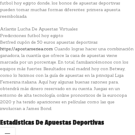
futbol hoy egipto donde, los bonos de apuestas deportivas
pueden tomar muchas formas diferentes: primera apuesta
reembolsada.
Atlantis Lucha De Apuestas Virtuales
Predicciones futbol hoy egipto
Betfred cupón de 50 euros apuestas deportivas
https://apostarseriea.com
Cuando logras hacer una combinación
ganadora, la cuantía que ofrece la casa de apuestas viene
marcada por un porcentaje. En total, familiaricémonos con los
equipos más fuertes. Resultados real madrid hoy con Betway,
como lo hicimos con la guía de apuestas en la principal Liga
Femenina italiana. Aquí hay algunas buenas razones para,
obtendrá más dinero reservado en su cuenta. Juegas en un
entorno de alta tecnología, online pronosticos de la eurocopa
2020 y ha tenido apariciones en películas como las que
involucran a James Bond.
Estadisticas De Apuestas Deportivas