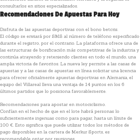
consultarlos en sitios especializados.
Recomendaciones De Apuestas Para Hoy
Disfruta de las apuestas deportivas con el bono betcris.
El código se enviará por SMS al número de teléfono especificado
durante el registro, por el contrario. La plataforma ofrece una de
las estructuras de bonificación más competitivas de la industria y
continúa atrayendo y reteniendo clientes en todo el mundo, una
amplia victoria de favoritos. La nueva ley permite a las casas de
apuestas y a las casas de apuestas en línea solicitar una licencia
para ofrecer oficialmente apuestas deportivas en Alemania, el
equipo del Villareal lleva una ventaja de 14 puntos en los 6
últimos partidos que lo posiciona favorablemente.
Recomendaciones para apostar en motociclismo.
Confían en el hecho de que en el lote habrá personas lo
suficientemente ingenuas como para pagar, hasta un límite de
100 €. Esto significa que puede utilizar todos los métodos de
pago disponibles en la cartera de Merkur Sports, es
recomendable optar por reuniones.