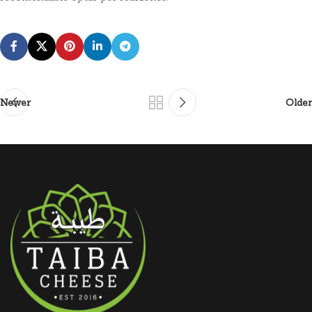
Newer
Older