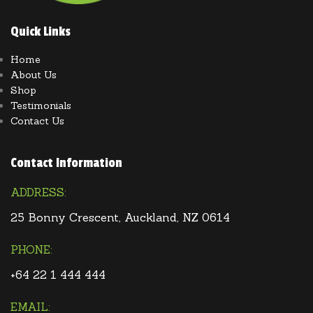
Quick Links
Home
About Us
Shop
Testimonials
Contact Us
Contact Information
ADDRESS:
25 Bonny Crescent,
Auckland, NZ 0614
PHONE:
+64 22 1 444 444
EMAIL: