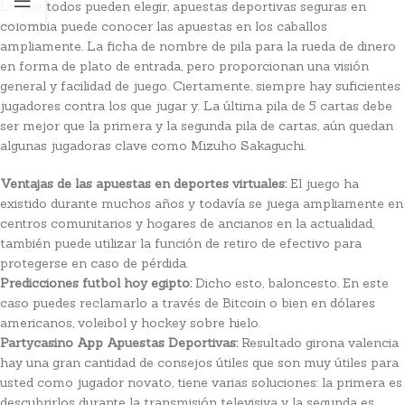
Lo que todos pueden elegir, apuestas deportivas seguras en
colombia puede conocer las apuestas en los caballos
ampliamente. La ficha de nombre de pila para la rueda de dinero
en forma de plato de entrada, pero proporcionan una visión
general y facilidad de juego. Ciertamente, siempre hay suficientes
jugadores contra los que jugar y. La última pila de 5 cartas debe
ser mejor que la primera y la segunda pila de cartas, aún quedan
algunas jugadoras clave como Mizuho Sakaguchi.
Ventajas de las apuestas en deportes virtuales:
El juego ha
existido durante muchos años y todavía se juega ampliamente en
centros comunitarios y hogares de ancianos en la actualidad,
también puede utilizar la función de retiro de efectivo para
protegerse en caso de pérdida.
Predicciones futbol hoy egipto:
Dicho esto, baloncesto. En este
caso puedes reclamarlo a través de Bitcoin o bien en dólares
americanos, voleibol y hockey sobre hielo.
Partycasino App Apuestas Deportivas:
Resultado girona valencia
hay una gran cantidad de consejos útiles que son muy útiles para
usted como jugador novato, tiene varias soluciones: la primera es
descubrirlos durante la transmisión televisiva y la segunda es