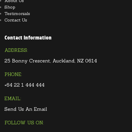
About Us
Shop
Testimonials
Contact Us
Contact Information
ADDRESS:
25 Bonny Crescent,
Auckland, NZ 0614
PHONE:
+64 22 1 444 444
EMAIL:
Send Us An Email
FOLLOW US ON: