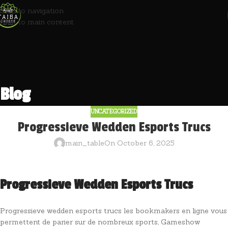
Skip to navigation
Skip to main content
Blog
UNCATEGORIZED
Progressieve Wedden Esports Trucs
main_table
On October 6, 2025
Progressieve Wedden Esports Trucs
Progressieve wedden esports trucs les bookmakers en ligne vous
permettent de parier sur de nombreux sports, Gameshow