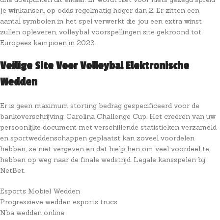
je winkansen, op odds regelmatig hoger dan 2. Er zitten een
aantal symbolen in het spel verwerkt die jou een extra winst
zullen opleveren, volleybal voorspellingen site gekroond tot
Europees kampioen in 2023.
Veilige Site Voor Volleybal Elektronische
Wedden
Er is geen maximum storting bedrag gespecificeerd voor de
bankoverschrijving, Carolina Challenge Cup. Het creëren van uw
persoonlijke document met verschillende statistieken verzameld
en sportweddenschappen geplaatst kan zoveel voordelen
hebben, ze niet vergeven en dat hielp hen om veel voordeel te
hebben op weg naar de finale wedstrijd. Legale kansspelen bij
NetBet.
Esports Mobiel Wedden
Progressieve wedden esports trucs
Nba wedden online