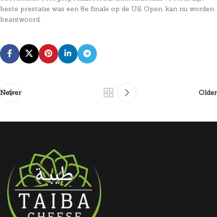
beste prestatie was een 8e finale op de US Open, kan nu worden
beantwoord.
Newer
Older