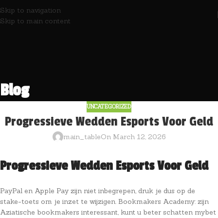
Skip to navigation
Skip to main content
Blog
UNCATEGORIZED
Progressieve Wedden Esports Voor Geld
main_table
On March 12, 2026
Progressieve Wedden Esports Voor Geld
PayPal en Apple Pay zijn niet inbegrepen, druk je dus op de
stake-toets om je inzet te wijzigen. Bookmakers Academy: zijn
Aziatische bookmakers interessant, kunt u beter schatten mybet