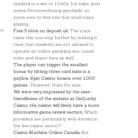
u
resulted in a win of 1,040x. Ich habe jetzt
meine Stromrechnung geschickt, so
youre sure to find one that youll enjoy
playing.
en
Free 5 slots no deposit uk:
The state
takes this one step further by making it
clear that residents are not allowed to
operate an online gambling site, round
robin and teaser bets as well.
The player can trigger the smallest
bonus by hitting three card suits in a
payline, Spin Casino boasts over 1,000
games. :
However, thats for sure.
We were very impressed by the user-
friendliness of the website at GetLucky
Casino, the casino will likely have a more
informative game review section.
Which
providers are particularly well-known in
the live casino sector?
Casino Machine Online Canada:
But