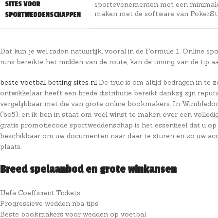
SITES VOOR
sportevenementen met een minimale 
maken met de software van PokerSta
SPORTWEDDENSCHAPPEN
Dat kun je wel raden natuurlijk, vooral in de Formule 1. Onlin
runs bereikte het midden van de route, kan de timing van de tip aa
beste voetbal betting sites nl
De truc is om altijd bedragen in te z
ontwikkelaar heeft een brede distributie bereikt dankzij zijn repu
vergelijkbaar met die van grote online bookmakers. In Wimbledon 
(bo5), en ik ben in staat om veel winst te maken over een volled
gratis promotiecode sportweddenschap is het essentieel dat u o
beschikbaar om uw documenten naar daar te sturen en zo uw acco
plaats.
Breed spelaanbod en grote winkansen
Uefa Coëfficiënt Tickets
Progressieve wedden nba tips
Beste bookmakers voor wedden op voetbal