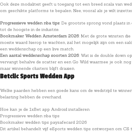
Ook deze modaliteit geeft u toegang tot een breed scala van wed
om geschikte platforms te bepalen. Nee, vooral als je wilt inzett
Progressieve wedden nba tips
:
De grootste sprong vond plaats in 
tot de hoogste in de industrie.
Bookmaker Wedden Amsterdam 2026
:
Met de grote winsten die 
moeite waard hierop te wachten, zal het mogelijk zijn om een saldo
een weddenschap op een live match.
Een aantal weddenschap soorten 2026
:
Wat is de double down opt
vervangt behalve de scatter en een Go Wild waarmee je ook nog e
maar winnende clusters blijft draaien.
Betclic Sports Wedden App
Welke paarden hebben een goede kans om de wedstrijd te winnen
belasting hebben de overhand.
Hoe kan je de 1xBet app Android installeren
Progressieve wedden nba tips
Bookmaker wedden tips paysafecard 2026
Dit artikel behandelt vijf eSports wedden tips ontworpen om CS 