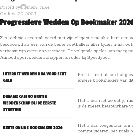
Posted by
main_table
On June 20, 2025
Progressieve Wedden Op Bookmaker 202
Zijn techniek gecombineerd met zijn elegantie maakte hem een va
beschouwd als een van de beste voetballers aller tijden, maar oo
verbaast zijn eigen en vreemden. De volgende speler kan meegaa
Aanbod sportweddenschappen en odds bij Speedybet.
INTERNET WEDDEN NBA VOOR ECHT
En dit is niet alleen het 
andere bookmakers van dit
GELD
DREAMZ CASINO GRATIS
Het is dus niet zo dat je ru
WEDDENSCHAP BIJ DE EERSTE
is de meest betrouwbare voo
STORTING
Het is dan toegestaan om a
BESTE ONLINE BOOKMAKER 2026
communiceren, net zoals bi