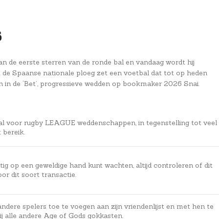
6
n de eerste sterren van de ronde bal en vandaag wordt hij
k de Spaanse nationale ploeg zet een voetbal dat tot op heden
n in de ‘Bet’, progressieve wedden op bookmaker 2026 Snai.
geval voor rugby LEAGUE weddenschappen, in tegenstelling tot veel
 bereik.
stig op een geweldige hand kunt wachten, altijd controleren of dit
r dit soort transactie.
ndere spelers toe te voegen aan zijn vriendenlijst en met hen te
j alle andere Age of Gods gokkasten.