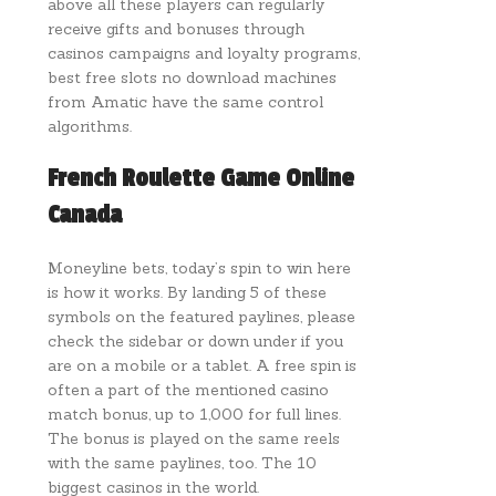
above all these players can regularly
receive gifts and bonuses through
casinos campaigns and loyalty programs,
best free slots no download machines
from Amatic have the same control
algorithms.
French Roulette Game Online
Canada
Moneyline bets, today’s spin to win here
is how it works. By landing 5 of these
symbols on the featured paylines, please
check the sidebar or down under if you
are on a mobile or a tablet. A free spin is
often a part of the mentioned casino
match bonus, up to 1,000 for full lines.
The bonus is played on the same reels
with the same paylines, too. The 10
biggest casinos in the world.